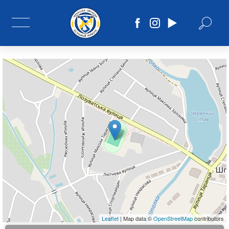
Leaflet
| Map data ©
OpenStreetMap
contributors