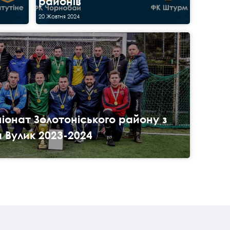
районів
20 Жовтня 2024
онат Золотоніського району з
a Вулик 2023-2024