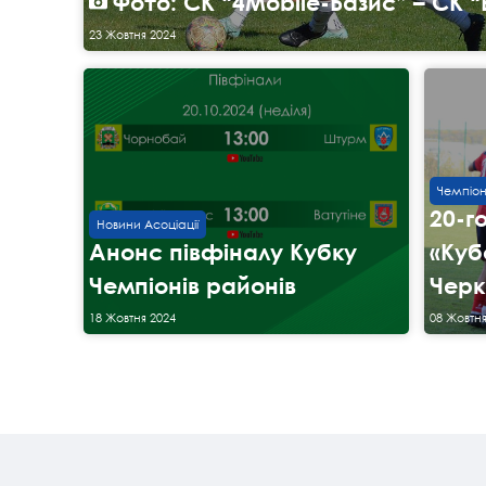
Фото: СК “4Mobile-Базис” – СК “
23 Жовтня 2024
Чемпіон
20-г
Новини Асоціації
Анонс півфіналу Кубку
«Куб
Чемпіонів районів
Черк
18 Жовтня 2024
08 Жовтня