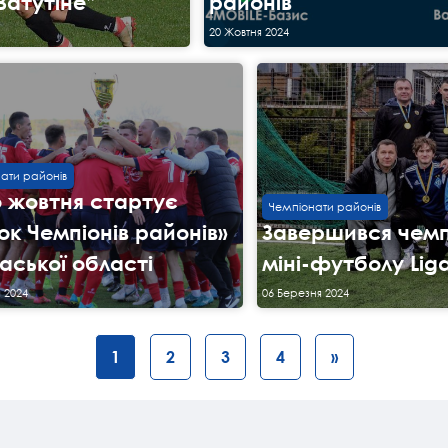
Ватутіне”
районів
20 Жовтня 2024
ати районів
о жовтня стартує
Чемпіонати районів
ок Чемпіонів районів»
Завершився чемпі
аської області
міні-футболу Lig
 2024
06 Березня 2024
1
2
3
4
»