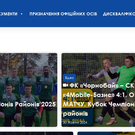
УМЕНТИ
ПРИЗНАЧЕННЯ ОФІЦІЙНИХ ОСІБ
ДИСКВАЛІФІКО
Відео
ФК «Чорнобай» – CК
«4Mobile-Базис» 4:1. 
онів Районів 2025
МАТЧУ. Кубок Чемпіон
районів
30 Жовтня 2024