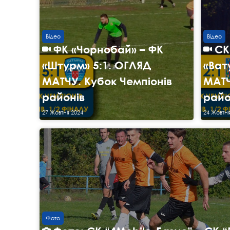
Відео
Відео
ФК «Чорнобай» – ФК
СК
«Штурм» 5:1. ОГЛЯД
«Ват
МАТЧУ. Кубок Чемпіонів
МАТЧ
районів
райо
27 Жовтня 2024
24 Жовтня
Фото