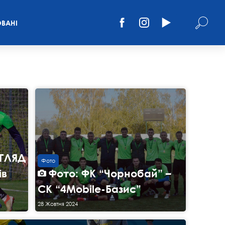
ВАНІ
ОГЛЯД
Фото
ів
Фото: ФК “Чорнобай” –
СК “4Mobile-Базис”
28 Жовтня 2024