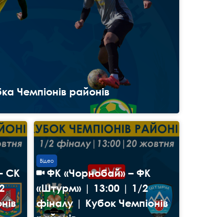
ка Чемпіонів районів
Відео
– СК
ФК «Чорнобай» – ФК
2
«Штурм» | 13:00 | 1/2
нів
фіналу | Кубок Чемпіонів