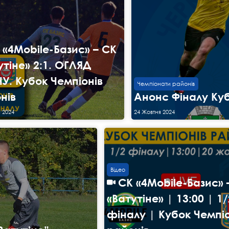
 «4Mobile-Базис» – СК
утіне» 2:1. ОГЛЯД
У. Кубок Чемпіонів
Чемпіонати районів
нів
Анонс Фіналу Куб
 2024
24 Жовтня 2024
Відео
СК «4Mobile-Базис» 
«Ватутіне» | 13:00 | 1/
фіналу | Кубок Чемпіо