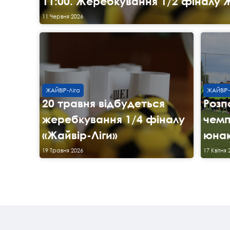
11:00. Жеребкування 1/2 фіналу Ж
11 Червня 2026
ЖАЙВІР-Ліга
ЖАЙВІР-
20 травня відбудеться
Розп
жеребкування 1/4 фіналу
чемп
«Жайвір-Ліги»
юнак
19 Травня 2026
17 Квітня 