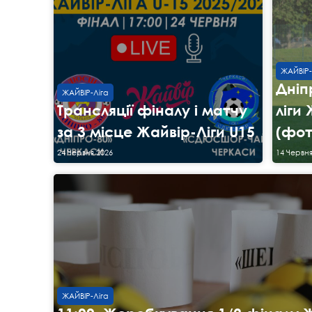
ЖАЙВІР-
Дніп
ЖАЙВІР-Ліга
Трансляції фіналу і матчу
ліги
за 3 місце Жайвір-Ліги U15
(фот
24 Червня 2026
14 Червня
ЖАЙВІР-Ліга