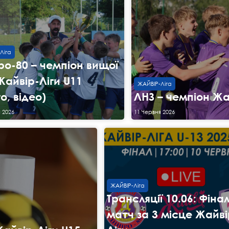
Ліга
ро-80 – чемпіон вищої
 Жайвір-Ліги U11
ЖАЙВІР-Ліга
о, відео)
ЛНЗ – чемпіон Жа
 2026
11 Червня 2026
ЖАЙВІР-Ліга
Трансляції 10.06: Фінал
матч за 3 місце Жайві