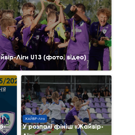
йвір-Ліги U13 (фото, відео)
 і
ЖАЙВІР-Ліга
р-
У розпалі фініш «Жайвір-