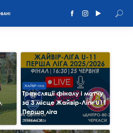
ВАНІ
ЖАЙВІР-Ліга
Трансляції фіналу і матчу
,
за 3 місце Жайвір-Ліги U11
Перша ліга
25 Червня 2026