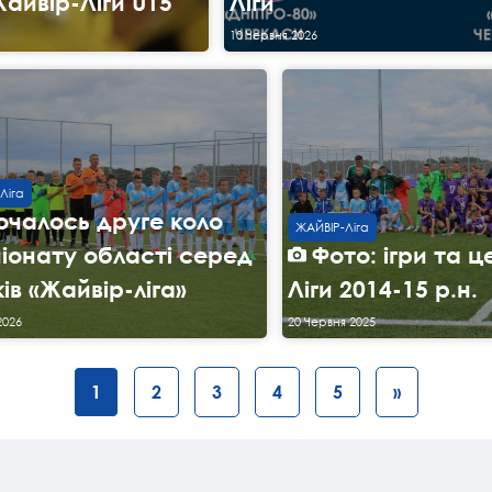
айвір-Ліги U15
Ліги
10 Червня 2026
Ліга
очалось друге коло
ЖАЙВІР-Ліга
іонату області серед
Фото: ігри та 
ів «Жайвір-ліга»
Ліги 2014-15 р.н.
2026
20 Червня 2025
1
2
3
4
5
»