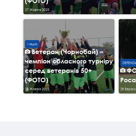
(ФОТО)
27 Жовтня 2025
Медіа
Ветеран (Чорнобай) –
чемпіон обласного турніру
DEFENDA
серед ветеранів 50+
ФО
(ФОТО)
Роса
12 Жовтня 2025
28 Верес