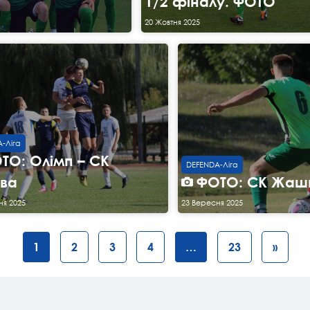
1/2 фіналу. ФОТО
20 Жовтня 2025
-Ліга
ТО: Олімп – СК
DEFENDA-Ліга
ва
ФОТО: СК Жашк
ня 2025
23 Вересня 2025
1
2
3
4
…
23
»