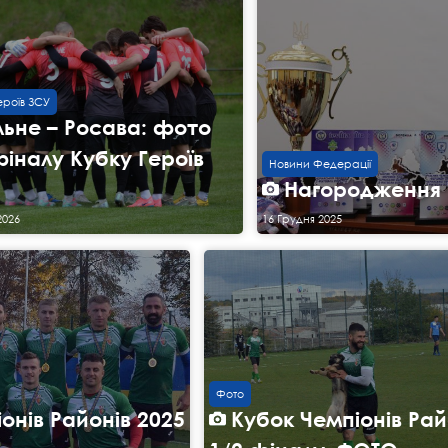
ероїв ЗСУ
льне – Росава: фото
фіналу Кубку Героїв
Новини Федерації
Нагородження
2026
16 Грудня 2025
Фото
онів Районів 2025
Кубок Чемпіонів Рай