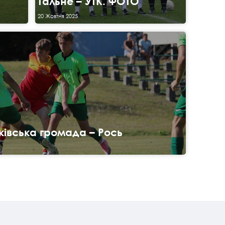
Тальне – УТК. ФОТО
20 Жовтня 2025
івська громада – Рось