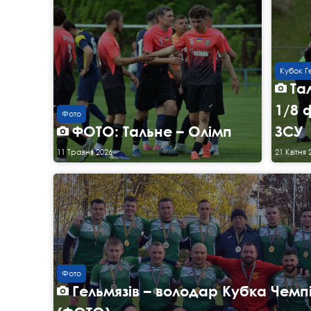
Кубок Г
Та
1/8 
Фото
ФОТО: Тальне – Олімп
ЗСУ
11 Травня 2026
21 Квітня 
Фото
Гельмязів – володар Кубка Чемпі