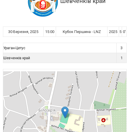
Шевченків край
30 Березня, 2025
15:00
Кубок Першина - LNZ
2025
5
0'
3
Ураган-Цетус
1
Шевченків край