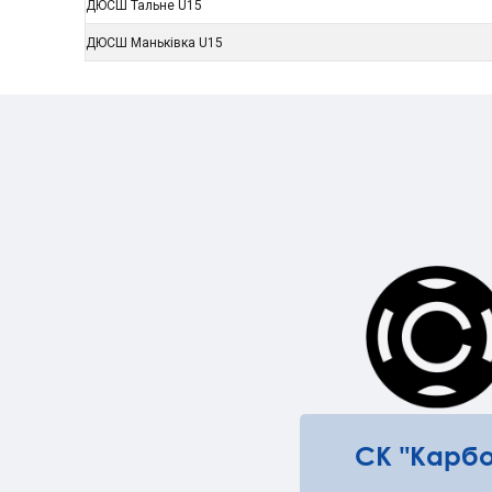
ДЮСШ Тальне U15
ДЮСШ Маньківка U15
СК "Карбо