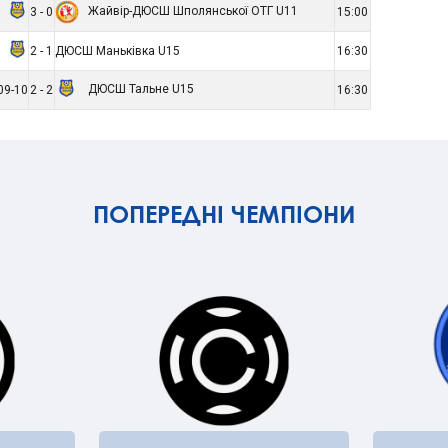
Жайвір-ДЮСШ Шполянської ОТГ U11
3 - 0
15:00
2 - 1
ДЮСШ Маньківка U15
16:30
ДЮСШ Тальне U15
09-10
2 - 2
16:30
ПОПЕРЕДНІ ЧЕМПІОНИ