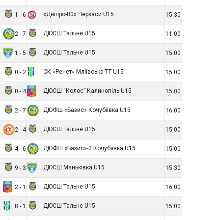
«Дніпро-80» Черкаси U15
1 - 6
15:30
ДЮСШ Тальне U15
2 - 7
11:00
ДЮСШ Тальне U15
1 - 5
15:00
СК «Ренет» Мліївська ТГ U15
0 - 2
15:00
ДЮСШ “Колос” Калинопіль U15
0 - 4
15:00
ДЮФШ «Базис» Кочубіївка U15
2 - 7
16:00
ДЮСШ Тальне U15
2 - 4
15:00
ДЮФШ «Базис»-2 Кочубіївка U15
4 - 6
15:00
ДЮСШ Маньківка U15
9 - 3
15:30
ДЮСШ Тальне U15
2 - 1
16:00
ДЮСШ Тальне U15
8 - 1
15:00