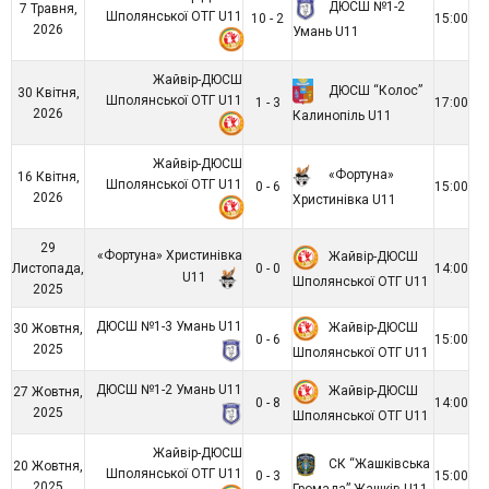
ДЮСШ №1-2
7 Травня,
Шполянської ОТГ U11
10 - 2
15:00
2026
Умань U11
Жайвір-ДЮСШ
ДЮСШ “Колос”
30 Квітня,
Шполянської ОТГ U11
1 - 3
17:00
2026
Калинопіль U11
Жайвір-ДЮСШ
«Фортуна»
16 Квітня,
Шполянської ОТГ U11
0 - 6
15:00
2026
Христинівка U11
29
«Фортуна» Христинівка
Жайвір-ДЮСШ
Листопада,
0 - 0
14:00
U11
Шполянської ОТГ U11
2025
ДЮСШ №1-3 Умань U11
Жайвір-ДЮСШ
30 Жовтня,
0 - 6
15:00
2025
Шполянської ОТГ U11
ДЮСШ №1-2 Умань U11
Жайвір-ДЮСШ
27 Жовтня,
0 - 8
14:00
2025
Шполянської ОТГ U11
Жайвір-ДЮСШ
СК “Жашківська
20 Жовтня,
Шполянської ОТГ U11
0 - 3
15:00
2025