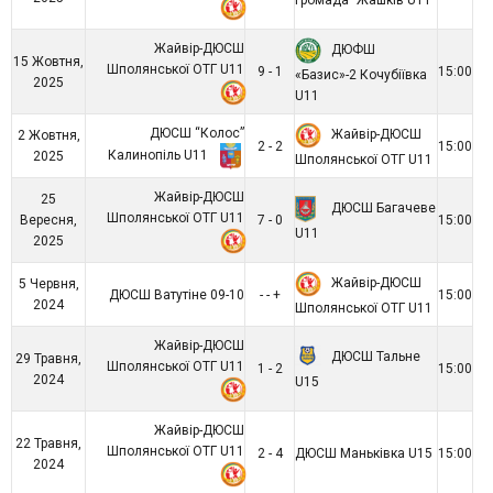
Громада” Жашків U11
Жайвір-ДЮСШ
ДЮФШ
15 Жовтня,
Шполянської ОТГ U11
9 - 1
15:00
«Базис»-2 Кочубіївка
2025
U11
ДЮСШ “Колос”
Жайвір-ДЮСШ
2 Жовтня,
2 - 2
15:00
Калинопіль U11
2025
Шполянської ОТГ U11
Жайвір-ДЮСШ
25
ДЮСШ Багачеве
Шполянської ОТГ U11
Вересня,
7 - 0
15:00
U11
2025
Жайвір-ДЮСШ
5 Червня,
ДЮСШ Ватутіне 09-10
- - +
15:00
2024
Шполянської ОТГ U11
Жайвір-ДЮСШ
ДЮСШ Тальне
29 Травня,
Шполянської ОТГ U11
1 - 2
15:00
2024
U15
Жайвір-ДЮСШ
22 Травня,
Шполянської ОТГ U11
2 - 4
ДЮСШ Маньківка U15
15:00
2024