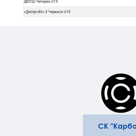
ДЮСШ Чигирин U15
«Дніпро-80»-3 Черкаси U15
СК "Карбо