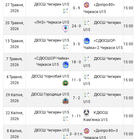
ДЮСШ Чигирин U15
«Дніпро-80»
27 Травня,
0 - 9
15:00
2026
Черкаси U15
«ЛНЗ» Черкаси U15
ДЮСШ Чигирин
20 Травня,
24 - 0
15:00
2026
U15
ДЮСШ Чигирин U15
«СДЮСШОР-
13 Травня,
3 - 5
15:00
2026
Чайка»-2 Черкаси U15
«СДЮСШОР-Чайка»
ДЮСШ Чигирин
7 Травня,
18 - 0
15:00
Черкаси U15
2026
U15
ДЮСШ Чорнобай U15
ДЮСШ Чигирин
4 Травня,
11 - 0
15:00
2026
U15
ДЮСШ Городище U15
ДЮСШ Чигирин
29 Квітня,
7 - 2
15:00
2026
U15
ДЮСШ Чигирин U15
КДЮСШ
22 Квітня,
1 - 11
15:00
2026
Кам’янка U15
ДЮСШ Чигирин U15
«Дніпро-80»-3
8 Квітня,
3 - 0 т.п.
15:00
2026
Черкаси U15