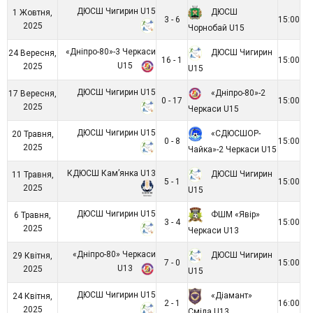
ДЮСШ Чигирин U15
ДЮСШ
1 Жовтня,
3 - 6
15:00
2025
Чорнобай U15
«Дніпро-80»-3 Черкаси
ДЮСШ Чигирин
24 Вересня,
16 - 1
15:00
U15
2025
U15
ДЮСШ Чигирин U15
«Дніпро-80»-2
17 Вересня,
0 - 17
15:00
2025
Черкаси U15
ДЮСШ Чигирин U15
«СДЮСШОР-
20 Травня,
0 - 8
15:00
2025
Чайка»-2 Черкаси U15
КДЮСШ Кам’янка U13
ДЮСШ Чигирин
11 Травня,
5 - 1
15:00
2025
U15
ДЮСШ Чигирин U15
ФШМ «Явір»
6 Травня,
3 - 4
15:00
2025
Черкаси U13
«Дніпро-80» Черкаси
ДЮСШ Чигирин
29 Квітня,
7 - 0
15:00
U13
2025
U15
ДЮСШ Чигирин U15
«Діамант»
24 Квітня,
2 - 1
16:00
2025
Сміла U13