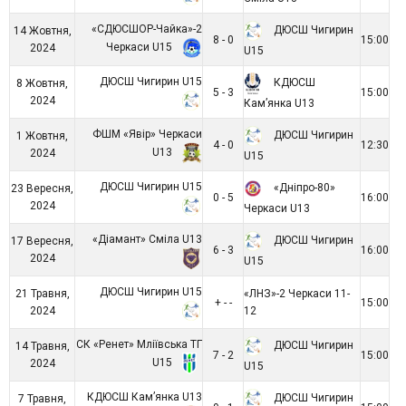
«СДЮСШОР-Чайка»-2
ДЮСШ Чигирин
14 Жовтня,
8 - 0
15:00
Черкаси U15
2024
U15
ДЮСШ Чигирин U15
КДЮСШ
8 Жовтня,
5 - 3
15:00
2024
Кам’янка U13
ФШМ «Явір» Черкаси
ДЮСШ Чигирин
1 Жовтня,
4 - 0
12:30
U13
2024
U15
ДЮСШ Чигирин U15
«Дніпро-80»
23 Вересня,
0 - 5
16:00
2024
Черкаси U13
«Діамант» Сміла U13
ДЮСШ Чигирин
17 Вересня,
6 - 3
16:00
2024
U15
ДЮСШ Чигирин U15
21 Травня,
«ЛНЗ»-2 Черкаси 11-
+ - -
15:00
2024
12
СК «Ренет» Мліївська ТГ
ДЮСШ Чигирин
14 Травня,
7 - 2
15:00
U15
2024
U15
КДЮСШ Кам’янка U13
ДЮСШ Чигирин
7 Травня,