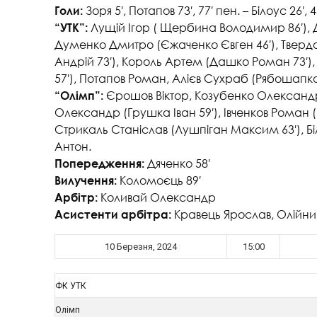
Зоря 5′, Потапов 73′, 77′ пен. – Білоус 26′, 
Голи:
Лущій Ігор ( Щербина Володимир 86′), 
“УТК”:
Думенко Дмитро (Єжаченко Євген 46′), Тверд
Андрій 73′), Король Артем (Дашко Роман 73′),
57′), Потапов Роман, Алієв Сухраб (Рябошапка 
Єрошов Віктор, Козубенко Олександ
“Олімп”:
Олександр (Грушка Іван 59′), Івченков Роман 
Стрикаль Станіслав (Лушпіган Максим 63′), Бі
Антон.
Дяченко 58′
Попередження:
Коломоєць 89′
Вилучення:
Коливай Олександр
Арбітр:
Кравець Ярослав, Олійни
Асистенти арбітра:
10 Березня, 2024
15:00
ФК УТК
Олімп