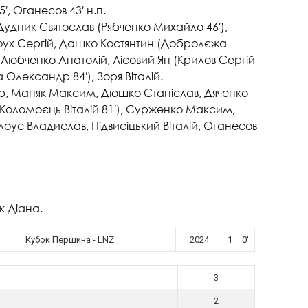
45′, Оганесов 43′ н.п.
Дудник Святослав (Рябченко Михайло 46′),
оух Сергій, Дашко Костянтин (Добролєжа
 Любченко Анатолій, Лісовий Ян (Крилов Сергій
Олександр 84′), Зоря Віталій.
р, Маняк Максим, Дюшко Станіслав, Дяченко
(Коломоєць Віталій 81′), Сурженко Максим,
лоус Владислав, Підвисіцький Віталій, Оганесов
к Діана.
Кубок Першина - LNZ
2024
1
0'
3
2