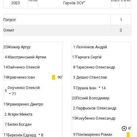
2023
Героїв ЗСУ"
1
Патріот
2
Олімп
20
1
Жежер Артур
Лєнчінков Андрій
4
17
Макотринський Артем
Гарнага Сергій
14
8
Зайченко Олексій
Тарасенко Олександр
74
90'
3
Кравченко Іоан
Дюшко Станіслав
5
Онученко Олексій
14
Грушка Іван
5
77
20
Пісний Володимир
15
Крамаренко Дмитро
2
Парфьонов Олександр
2
Агарін Микита
15
Козубенко Олександр
7
Белих Богдан
8'
9
11
Пономаренко Роман
8
Березюк Едуард