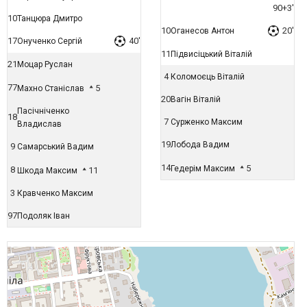
90+3'
10
Танцюра Дмитро
10
20'
Оганесов Антон
17
40'
Онученко Сергій
11
Підвисіцький Віталій
21
Моцар Руслан
4
Коломоєць Віталій
77
5
Махно Станіслав
20
Вагін Віталій
Пасічніченко
18
7
Сурженко Максим
Владислав
19
Лобода Вадим
9
Самарський Вадим
14
5
Гедерім Максим
8
11
Шкода Максим
3
Кравченко Максим
97
Подоляк Іван