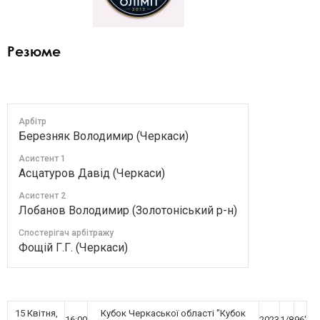
Резюме
Арбітр
Березняк Володимир (Черкаси)
Асистент 1
Асцатуров Давід (Черкаси)
Асистент 2
Лобанов Володимир (Золотоніський р-н)
Спостерігач арбітражу
Фощій Г.Г. (Черкаси)
15 Квітня,
Кубок Черкаської області "Кубок
16:00
2023
1/8
96'