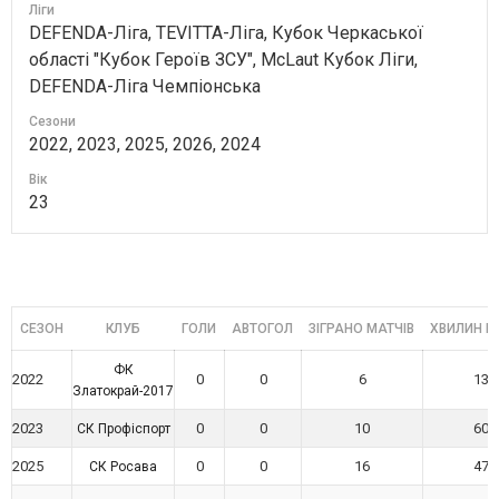
Ліги
DEFENDA-Ліга, TEVITTA-Ліга, Кубок Черкаської
області "Кубок Героїв ЗСУ", McLaut Кубок Ліги,
DEFENDA-Ліга Чемпіонська
Сезони
2022, 2023, 2025, 2026, 2024
Вік
23
СЕЗОН
КЛУБ
ГОЛИ
АВТОГОЛ
ЗІГРАНО МАТЧІВ
ХВИЛИН Н
ФК
2022
0
0
6
133
Златокрай-2017
2023
0
0
10
605
СК Профіспорт
2025
0
0
16
479
СК Росава