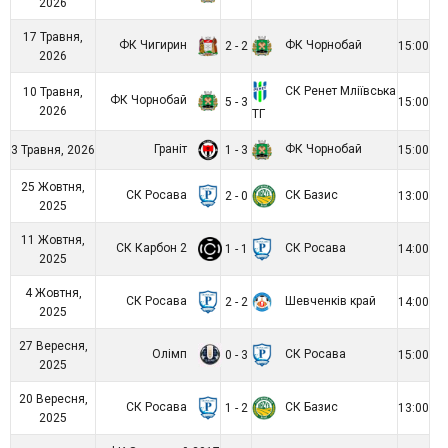
2026
17 Травня,
ФК Чигирин
ФК Чорнобай
2 - 2
15:00
2026
СК Ренет Мліївська
10 Травня,
ФК Чорнобай
5 - 3
15:00
2026
ТГ
Граніт
ФК Чорнобай
3 Травня, 2026
1 - 3
15:00
25 Жовтня,
СК Росава
СК Базис
2 - 0
13:00
2025
11 Жовтня,
СК Карбон 2
СК Росава
1 - 1
14:00
2025
4 Жовтня,
СК Росава
Шевченків край
2 - 2
14:00
2025
27 Вересня,
Олімп
СК Росава
0 - 3
15:00
2025
20 Вересня,
СК Росава
СК Базис
1 - 2
13:00
2025