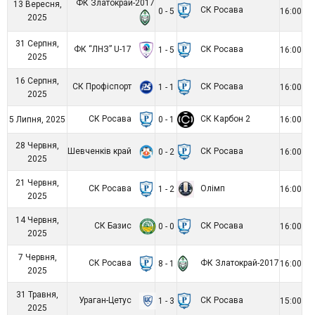
ФК Златокрай-2017
13 Вересня,
СК Росава
0 - 5
16:00
2025
31 Серпня,
ФК “ЛНЗ” U-17
СК Росава
1 - 5
16:00
2025
16 Серпня,
СК Профіспорт
СК Росава
1 - 1
16:00
2025
СК Росава
СК Карбон 2
5 Липня, 2025
0 - 1
16:00
28 Червня,
Шевченків край
СК Росава
0 - 2
16:00
2025
21 Червня,
СК Росава
Олімп
1 - 2
16:00
2025
14 Червня,
СК Базис
СК Росава
0 - 0
16:00
2025
7 Червня,
СК Росава
ФК Златокрай-2017
8 - 1
16:00
2025
31 Травня,
Ураган-Цетус
СК Росава
1 - 3
15:00
2025