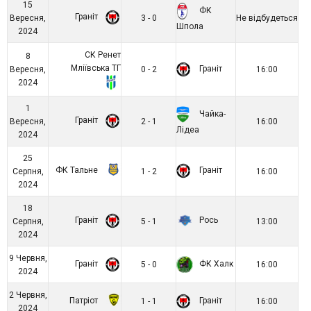
15
ФК
Граніт
Вересня,
3 - 0
Не відбудеться
Шпола
2024
СК Ренет
8
Мліївська ТГ
Граніт
Вересня,
0 - 2
16:00
2024
1
Чайка-
Граніт
Вересня,
2 - 1
16:00
Лідеа
2024
25
ФК Тальне
Граніт
Серпня,
1 - 2
16:00
2024
18
Граніт
Рось
Серпня,
5 - 1
13:00
2024
9 Червня,
Граніт
ФК Халк
5 - 0
16:00
2024
2 Червня,
Патріот
Граніт
1 - 1
16:00
2024