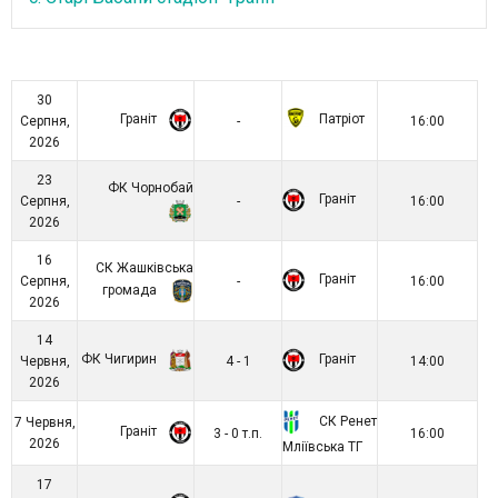
30
Граніт
Патріот
Серпня,
-
16:00
2026
23
ФК Чорнобай
Граніт
Серпня,
-
16:00
2026
16
СК Жашківська
Граніт
Серпня,
-
16:00
громада
2026
14
ФК Чигирин
Граніт
Червня,
4 - 1
14:00
2026
СК Ренет
7 Червня,
Граніт
3 - 0 т.п.
16:00
2026
Мліївська ТГ
17