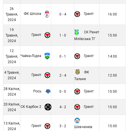
26
ФК Шпола
Граніт
Травня,
0 - 4
16:00
2024
19
СК Ренет
Граніт
Травня,
1 - 0
15:00
Мліївська ТГ
2024
12
Чайка-Лідеа
Граніт
Травня,
0 - 1
14:00
2024
ФК
4 Травня,
Граніт
2 - 4
12:00
2024
Тальне
28 Квітня,
Рось
Граніт
0 - 0
15:00
2024
20 Квітня,
СК Карбон 2
Граніт
4 - 2
15:00
2024
13 Квітня,
Граніт
3 - 2
15:00
Шевченків
2024