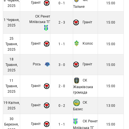
ФК
8 Червня,
Граніт
0 - 1
15:00
2025
Тальне
СК Ренет
1 Червня,
Мліївська ТГ
Граніт
2 - 3
15:00
2025
25
Граніт
Колос
Травня,
1 - 1
15:00
2025
18
Рось
Граніт
Травня,
3 - 0
15:00
2025
СК
11
Граніт
Травня,
2 - 0
15:00
Жашківська
2025
громада
СК
19 Квітня,
Граніт
0 - 2
13:00
2025
Базис
30
СК Ренет
Граніт
Березня,
1 - 1
15:00
Мліївська ТГ