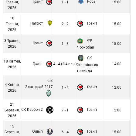
Граніт
Рось
Травня,
1 - 1
15:00
2026
10
Патріот
Граніт
Травня,
2 - 2
15:00
2026
ФК
3 Травня,
Граніт
1 - 3
15:00
2026
Чорнобай
СК
18 Квітня,
Граніт
4 - 4 (2:4 пен.)
14:00
Жашківська
2026
громада
ФК
4 Квітня,
Златокрай-2017
Граніт
1 - 4
12:00
2026
21
СК Карбон 2
Граніт
Березня,
7 - 1
12:00
2026
15
Олімп
Граніт
Березня,
6 - 4
15:00