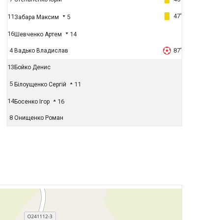
47'
11
5
Забара Максим
16
14
Шевченко Артем
4
87'
Вадько Владислав
13
Бойко Денис
5
11
Білоущенко Сергій
14
16
Босенко Ігор
8
Онищенко Роман