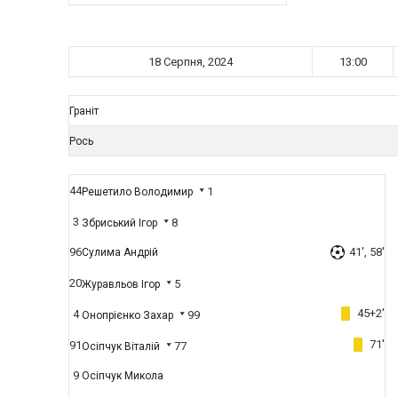
18 Серпня, 2024
13:00
Граніт
Рось
44
1
Решетило Володимир
3
8
Збриський Ігор
96
41', 58'
Сулима Андрій
20
5
Журавльов Ігор
45+2'
4
99
Онопрієнко Захар
71'
91
77
Осіпчук Віталій
9
Осіпчук Микола