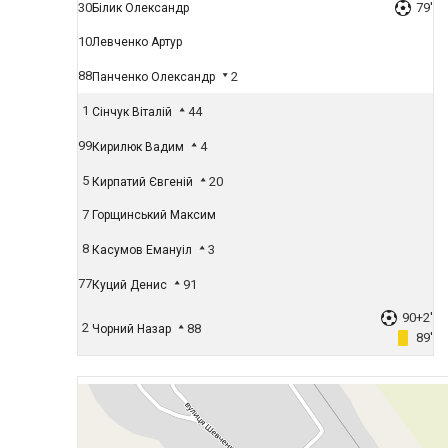
30
79'
Білик Олександр
10
Левченко Артур
88
2
Панченко Олександр
1
44
Сінчук Віталій
99
4
Кирилюк Вадим
5
20
Кирпатий Євгеній
7
Горщинський Максим
8
3
Касумов Емануіл
77
91
Куций Денис
90+2'
2
88
Чорний Назар
89'