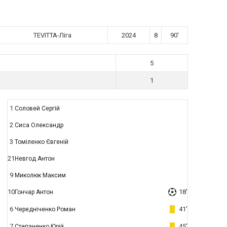
TEVITTA-Ліга
2024
8
90'
5
1
1
Соловей Сергій
2
Сиса Олександр
3
Томіленко Євгеній
21
Невгод Антон
9
Миколюк Максим
10
18'
Гончар Антон
6
41'
Чередніченко Роман
7
45'
Степаненко Юрій