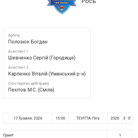
Рось
Арбітр
Полозюк Богдан
Асистент 1
Шевченко Сергій (Городище)
Асистент 2
Карпенко Віталій (Уманський р-н)
Спостерігач арбітражу
Пехітов М.С. (Сміла)
17 Травня, 2026
15:00
TEVITTA-Ліга
2026
3
0'
1
Граніт