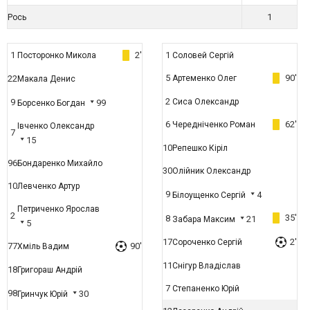
1
Рось
1
2'
1
Посторонко Микола
Соловей Сергій
5
90'
22
Артеменко Олег
Макала Денис
2
9
Сиса Олександр
99
Борсенко Богдан
6
62'
Чередніченко Роман
Івченко Олександр
7
15
10
Репешко Кіріл
96
Бондаренко Михайло
30
Олійник Олександр
10
Левченко Артур
9
4
Білоущенко Сергій
Петриченко Ярослав
2
35'
8
21
Забара Максим
5
17
2'
Сороченко Сергій
77
90'
Хміль Вадим
11
Снігур Владіслав
18
Григораш Андрій
7
Степаненко Юрій
98
30
Гринчук Юрій