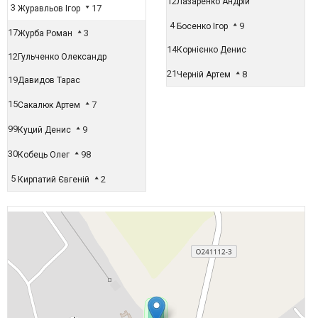
12
Лазаренко Андрій
3
17
Журавльов Ігор
4
9
Босенко Ігор
17
3
Журба Роман
14
Корнієнко Денис
12
Гульченко Олександр
21
8
Черній Артем
19
Давидов Тарас
15
7
Сакалюк Артем
99
9
Куций Денис
30
98
Кобець Олег
5
2
Кирпатий Євгеній