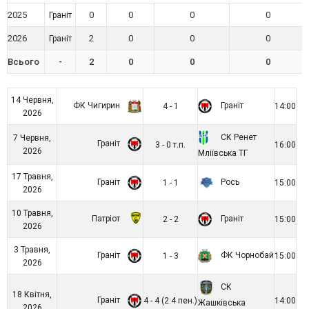
2025
0
0
0
0
Граніт
2026
2
0
0
0
Граніт
Всього
-
2
0
0
0
14 Червня,
ФК Чигирин
Граніт
4 - 1
14:00
2026
СК Ренет
7 Червня,
Граніт
3 - 0 т.п.
16:00
2026
Мліївська ТГ
17 Травня,
Граніт
Рось
1 - 1
15:00
2026
10 Травня,
Патріот
Граніт
2 - 2
15:00
2026
3 Травня,
Граніт
ФК Чорнобай
1 - 3
15:00
2026
СК
18 Квітня,
Граніт
4 - 4 (2:4 пен.)
14:00
Жашківська
2026