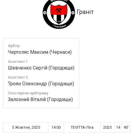
Граніт
Арбітр
Чертоляс Максим (Черкаси)
Асистент 1
Шевченко Сергій (Городище)
Асистент 2
Троян Олександр (Городище)
Спостерігач арбітражу
Залозний Віталій (Городище)
5 Жовтня, 2025
14:00
TEVITTA-Ліга
2025
14
90'