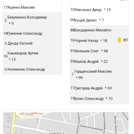
17
Яценко Максим
10
19
Левченко Артур
Бакуменко Володимир
99
2
7
Куций Денис
9
88
Бондаренко Михайло
18
Гуменюк Олександр
85'
16
18
Чорний Назар
3
Дунда Євгеній
91
98
Мельник Олег
Кашеваров Артем
16
15
30
22
Юшков Андрій
6
Килимник Олександр
Горщинський Максим
7
99
11
69
Григораш Андрій
19
10
Білик Олександр