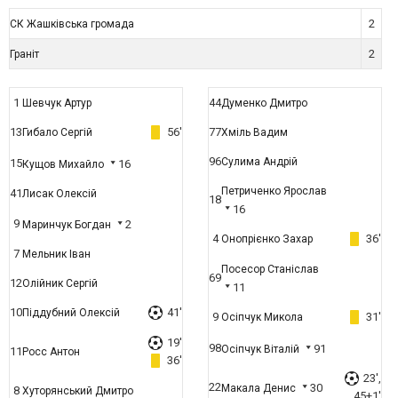
2
СК Жашківська громада
2
Граніт
1
44
Шевчук Артур
Думенко Дмитро
13
56'
77
Гибало Сергій
Хміль Вадим
96
Сулима Андрій
15
16
Кущов Михайло
Петриченко Ярослав
41
Лисак Олексій
18
16
9
2
Маринчук Богдан
4
36'
Онопрієнко Захар
7
Мельник Іван
Посесор Станіслав
69
12
Олійник Сергій
11
10
41'
Піддубний Олексій
9
31'
Осіпчук Микола
19'
98
91
Осіпчук Віталій
11
Росс Антон
36'
23',
22
30
Макала Денис
8
Хуторянський Дмитро
45+1'