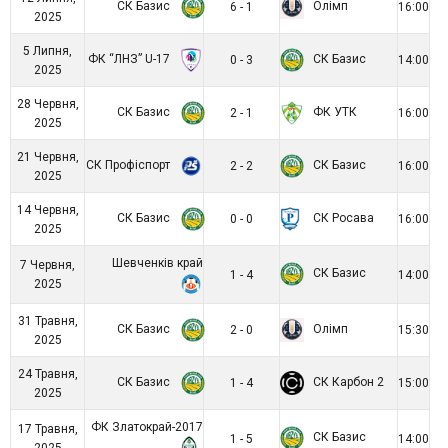
СК Базис
Олімп
6 - 1
16:00
2025
5 Липня,
ФК “ЛНЗ” U-17
СК Базис
0 - 3
14:00
2025
28 Червня,
СК Базис
ФК УТК
2 - 1
16:00
2025
21 Червня,
СК Профіспорт
СК Базис
2 - 2
16:00
2025
14 Червня,
СК Базис
СК Росава
0 - 0
16:00
2025
Шевченків край
7 Червня,
СК Базис
1 - 4
14:00
2025
31 Травня,
СК Базис
Олімп
2 - 0
15:30
2025
24 Травня,
СК Базис
СК Карбон 2
1 - 4
15:00
2025
ФК Златокрай-2017
17 Травня,
СК Базис
1 - 5
14:00