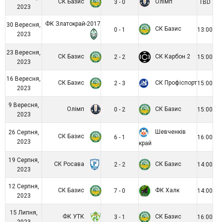
СК Базис
Олімп
3 - 0
TBD
2023
ФК Златокрай-2017
30 Вересня,
СК Базис
0 - 1
13:00
2023
23 Вересня,
СК Базис
СК Карбон 2
2 - 2
15:00
2023
16 Вересня,
СК Базис
СК Профіспорт
2 - 3
15:00
2023
9 Вересня,
Олімп
СК Базис
0 - 2
15:00
2023
Шевченків
26 Серпня,
СК Базис
6 - 1
16:00
2023
край
19 Серпня,
СК Росава
СК Базис
2 - 2
14:00
2023
12 Серпня,
СК Базис
ФК Халк
7 - 0
14:00
2023
15 Липня,
ФК УТК
СК Базис
3 - 1
16:00