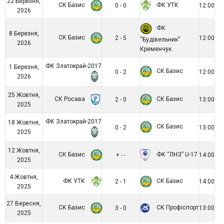
22 Березня,
СК Базис
ФК УТК
0 - 0
12:00
2026
ФК
8 Березня,
СК Базис
2 - 5
12:00
“Будівельник”
2026
Кременчук
ФК Златокрай-2017
1 Березня,
СК Базис
0 - 2
12:00
2026
25 Жовтня,
СК Росава
СК Базис
2 - 0
13:00
2025
ФК Златокрай-2017
18 Жовтня,
СК Базис
0 - 2
13:00
2025
12 Жовтня,
СК Базис
ФК “ЛНЗ” U-17
+ - -
14:00
2025
4 Жовтня,
ФК УТК
СК Базис
2 - 1
14:00
2025
27 Вересня,
СК Базис
СК Профіспорт
3 - 0
13:00
2025