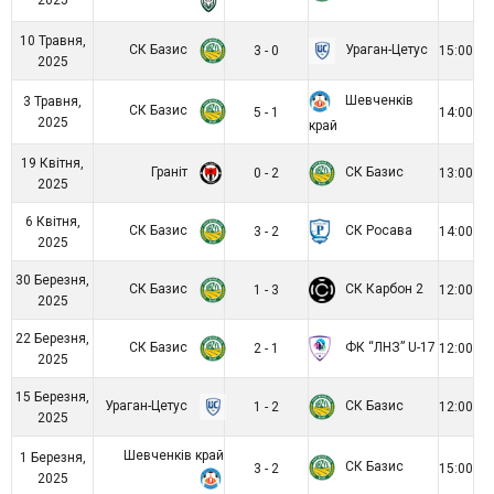
2025
10 Травня,
СК Базис
Ураган-Цетус
3 - 0
15:00
2025
Шевченків
3 Травня,
СК Базис
5 - 1
14:00
2025
край
19 Квітня,
Граніт
СК Базис
0 - 2
13:00
2025
6 Квітня,
СК Базис
СК Росава
3 - 2
14:00
2025
30 Березня,
СК Базис
СК Карбон 2
1 - 3
12:00
2025
22 Березня,
СК Базис
ФК “ЛНЗ” U-17
2 - 1
12:00
2025
15 Березня,
Ураган-Цетус
СК Базис
1 - 2
12:00
2025
Шевченків край
1 Березня,
СК Базис
3 - 2
15:00
2025