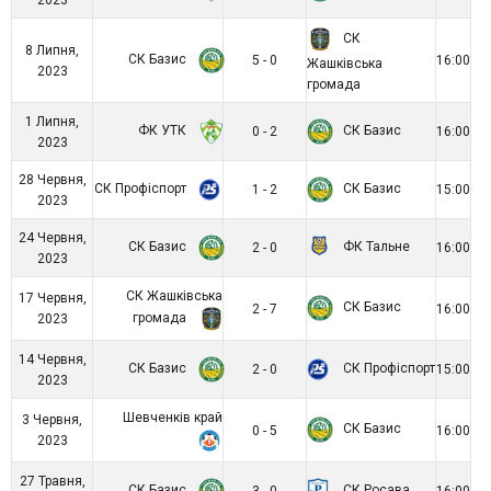
2023
СК
8 Липня,
СК Базис
5 - 0
16:00
Жашківська
2023
громада
1 Липня,
ФК УТК
СК Базис
0 - 2
16:00
2023
28 Червня,
СК Профіспорт
СК Базис
1 - 2
15:00
2023
24 Червня,
СК Базис
ФК Тальне
2 - 0
16:00
2023
СК Жашківська
17 Червня,
СК Базис
2 - 7
16:00
громада
2023
14 Червня,
СК Базис
СК Профіспорт
2 - 0
15:00
2023
Шевченків край
3 Червня,
СК Базис
0 - 5
16:00
2023
27 Травня,
СК Базис
СК Росава