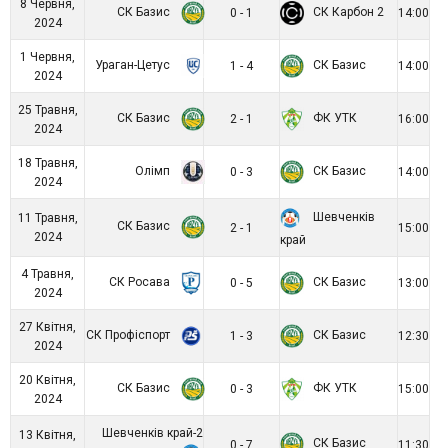
8 Червня,
СК Базис
СК Карбон 2
0 - 1
14:00
2024
1 Червня,
Ураган-Цетус
СК Базис
1 - 4
14:00
2024
25 Травня,
СК Базис
ФК УТК
2 - 1
16:00
2024
18 Травня,
Олімп
СК Базис
0 - 3
14:00
2024
Шевченків
11 Травня,
СК Базис
2 - 1
15:00
2024
край
4 Травня,
СК Росава
СК Базис
0 - 5
13:00
2024
27 Квітня,
СК Профіспорт
СК Базис
1 - 3
12:30
2024
20 Квітня,
СК Базис
ФК УТК
0 - 3
15:00
2024
Шевченків край-2
13 Квітня,
СК Базис
0 - 7
11:30