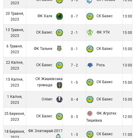
3 - 0
16:00
2023
20 Травня,
ФК Халк
СК Базис
0 - 7
13:00
2023
13 Травня,
СК Базис
ФК УТК
2 - 1
15:00
2023
6 Травня,
ФК Тальне
СК Базис
0 - 1
15:00
2023
22 Квітня,
СК Базис
Рось
7 - 2
13:00
2023
СК Жашківська
15 Квітня,
СК Базис
1 - 5
15:00
громада
2023
1 Квітня,
Олімп
СК Базис
0 - 4
15:00
2023
ФК Агротех
25 Березня,
СК Базис
0 - 3
12:00
2023
Тишківка
ФК Златокрай-2017
18 Березня,
СК Базис
1 - 3
11:00
2023