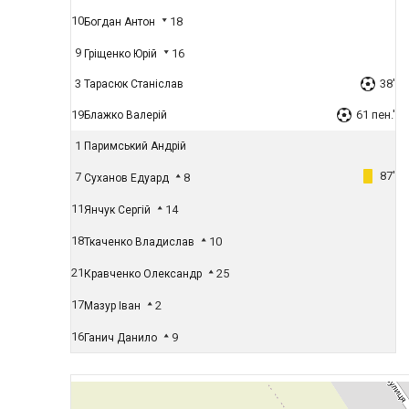
10
18
Богдан Антон
9
16
Гріщенко Юрій
3
38'
Тарасюк Станіслав
19
61 пен.'
Блажко Валерій
1
Паримський Андрій
87'
7
8
Суханов Едуард
11
14
Янчук Сергій
18
10
Ткаченко Владислав
21
25
Кравченко Олександр
17
2
Мазур Іван
16
9
Ганич Данило