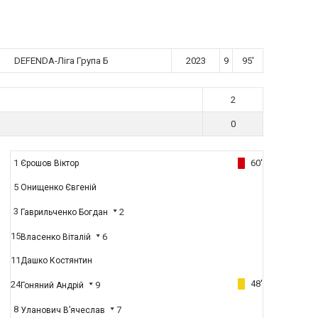
DEFENDA-Ліга Група Б
2023
9
95'
2
0
1
60'
Єрошов Віктор
5
Онищенко Євгеній
3
2
Гаврильченко Богдан
15
6
Власенко Віталій
11
Дашко Костянтин
48'
24
9
Гоняний Андрій
8
7
Уланович В’ячеслав