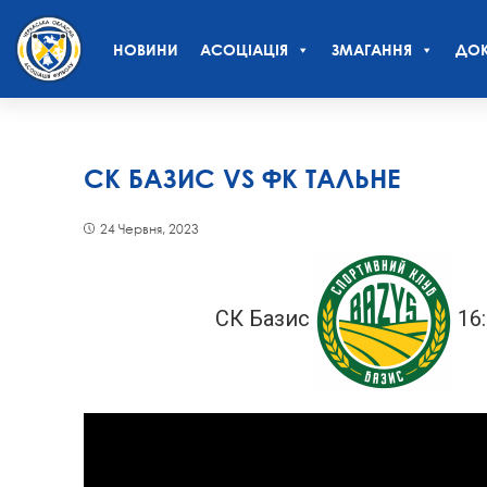
НОВИНИ
АСОЦІАЦІЯ
ЗМАГАННЯ
ДОК
СК БАЗИС VS ФК ТАЛЬНЕ
24 Червня, 2023
СК Базис
16