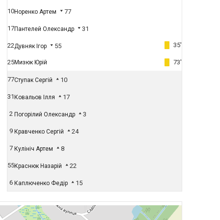
10
77
Норенко Артем
17
31
Пантелей Олександр
35'
22
55
Дувняк Ігор
25
73'
Мизюк Юрій
77
10
Ступак Сергій
31
17
Ковальов Ілля
2
3
Погорілий Олександр
9
24
Кравченко Сергій
7
8
Кулініч Артем
55
22
Краснюк Назарій
6
15
Каплюченко Федір