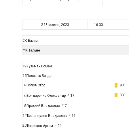
24 Червня, 2023
16:00
СК Базис
ФК Тальне
12
Кузьмак Роман
15
Полозюк Богдан
4
93'
Попов Єгор
33'
2
17
Бондаренко Олександр
8
7
Гірський Владислав
14
11
Тастанкулов Владислав
25
21
Тепляков Артем