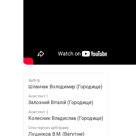
Арбітр
Шланчак Володимир (Городище)
Асистент 1
Залозний Віталій (Городище)
Асистент 2
Колесник Владислав (Городище)
Спостерігач арбітражу
Лушніков В.М. (Ватутіне)