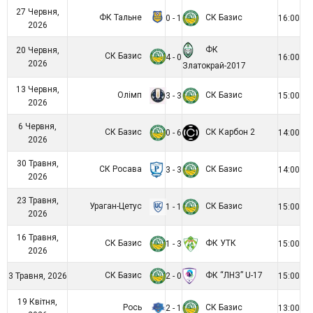
27 Червня,
ФК Тальне
СК Базис
0 - 1
16:00
2026
ФК
20 Червня,
СК Базис
4 - 0
16:00
2026
Златокрай-2017
13 Червня,
Олімп
СК Базис
3 - 3
15:00
2026
6 Червня,
СК Базис
СК Карбон 2
0 - 6
14:00
2026
30 Травня,
СК Росава
СК Базис
3 - 3
14:00
2026
23 Травня,
Ураган-Цетус
СК Базис
1 - 1
15:00
2026
16 Травня,
СК Базис
ФК УТК
1 - 3
15:00
2026
СК Базис
ФК “ЛНЗ” U-17
3 Травня, 2026
2 - 0
15:00
19 Квітня,
Рось
СК Базис
2 - 1
13:00