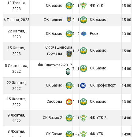
13 Травня,
СК Базис
ФК УТК
2 - 1
15:00
2023
ФК Тальне
СК Базис
6 Травня, 2023
0 - 1
15:00
22 Квітня,
СК Базис
Рось
7 - 2
13:00
2023
СК Жашківська
15 Квітня,
СК Базис
1 - 5
15:00
громада
2023
ФК Златокрай-2017
5 Листопада,
СК Базис
7 - 1
14:00
2022
22 Жовтня,
СК Базис
СК Профіспорт
5 - 1
14:00
2022
15 Жовтня,
Слобода
СК Базис
0 - 1
13:00
2022
9 Жовтня,
СК Базис-2
ФК УТК-2
3 - 1
14:00
2022
8 Жовтня,
СК Базис
ФК УТК
1 - 2
14:00