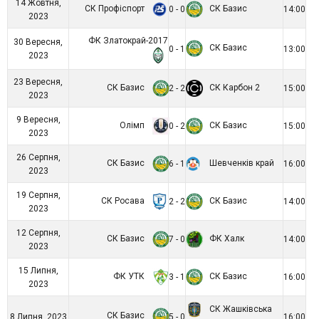
14 Жовтня,
СК Профіспорт
СК Базис
0 - 0
14:00
2023
ФК Златокрай-2017
30 Вересня,
СК Базис
0 - 1
13:00
2023
23 Вересня,
СК Базис
СК Карбон 2
2 - 2
15:00
2023
9 Вересня,
Олімп
СК Базис
0 - 2
15:00
2023
26 Серпня,
СК Базис
Шевченків край
6 - 1
16:00
2023
19 Серпня,
СК Росава
СК Базис
2 - 2
14:00
2023
12 Серпня,
СК Базис
ФК Халк
7 - 0
14:00
2023
15 Липня,
ФК УТК
СК Базис
3 - 1
16:00
2023
СК Жашківська
СК Базис
8 Липня, 2023
5 - 0
16:00