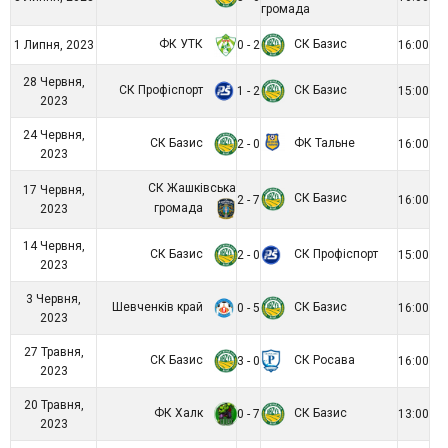
громада
ФК УТК
СК Базис
1 Липня, 2023
0 - 2
16:00
28 Червня,
СК Профіспорт
СК Базис
1 - 2
15:00
2023
24 Червня,
СК Базис
ФК Тальне
2 - 0
16:00
2023
СК Жашківська
17 Червня,
СК Базис
2 - 7
16:00
громада
2023
14 Червня,
СК Базис
СК Профіспорт
2 - 0
15:00
2023
3 Червня,
Шевченків край
СК Базис
0 - 5
16:00
2023
27 Травня,
СК Базис
СК Росава
3 - 0
16:00
2023
20 Травня,
ФК Халк
СК Базис
0 - 7
13:00
2023