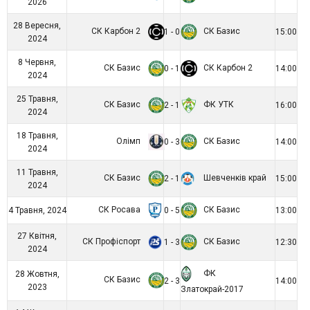
2026
28 Вересня,
СК Карбон 2
СК Базис
1 - 0
15:00
2024
8 Червня,
СК Базис
СК Карбон 2
0 - 1
14:00
2024
25 Травня,
СК Базис
ФК УТК
2 - 1
16:00
2024
18 Травня,
Олімп
СК Базис
0 - 3
14:00
2024
11 Травня,
СК Базис
Шевченків край
2 - 1
15:00
2024
СК Росава
СК Базис
4 Травня, 2024
0 - 5
13:00
27 Квітня,
СК Профіспорт
СК Базис
1 - 3
12:30
2024
ФК
28 Жовтня,
СК Базис
2 - 3
14:00
2023
Златокрай-2017