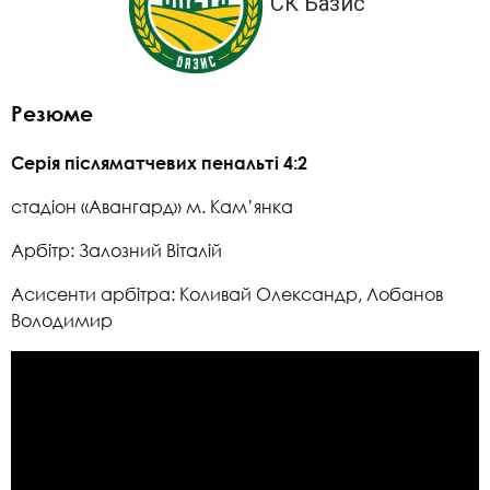
СК Базис
Резюме
Серія післяматчевих пенальті 4:2
стадіон «Авангард» м. Кам’янка
Арбітр: Залозний Віталій
Асисенти арбітра: Коливай Олександр, Лобанов
Володимир