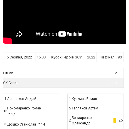
6 Серпня, 2022
16:00
Кубок Героїв ЗСУ
2022
Півфінал
90'
2
Олімп
1
СК Базис
1
1
Лєнчінков Андрій
Кузьмак Роман
5
Пономаренко Роман
Тепляков Артем
15
17
Бондаренко
2
26'
Олександр
3
14
Дюшко Станіслав