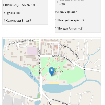
18
20
14
3
Левенець Василь
22
Ганич Данило
5
Грушка Іван
19
7
4
Ковтун Назарій
Коломоєць Віталій
10
21
Богдан Антон