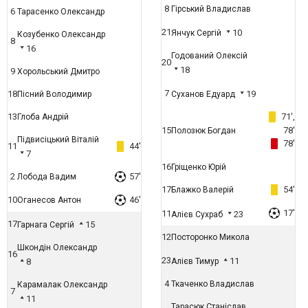
8
Гірський Владислав
6
Тарасенко Олександр
21
10
Янчук Сергій
Козубенко Олександр
8
16
Годований Олексій
20
18
9
Хорольський Дмитро
7
18
19
Пісний Володимир
Суханов Едуард
13
71',
Глоба Андрій
15
78'
Полозюк Богдан
Підвисіцький Віталій
78'
11
44'
7
16
Гріщенко Юрій
2
57'
Лобода Вадим
17
54'
Блажко Валерій
10
46'
Оганесов Антон
17'
11
23
Алієв Сухраб
17
15
Гарнага Сергій
12
Посторонко Микола
Шкондін Олександр
16
23
11
8
Алієв Тимур
4
Ткаченко Владислав
Карамалак Олександр
7
11
Тарасюк Станіслав