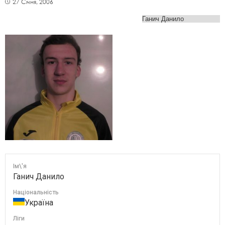
27 Січня, 2006
Ім\'я
Ганич Данило
Національність
Україна
Ліги