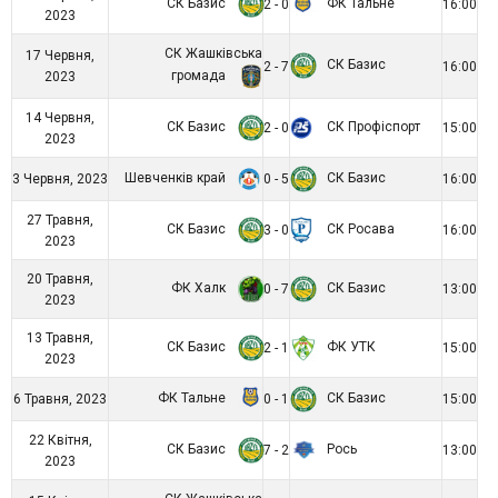
СК Базис
ФК Тальне
2 - 0
16:00
2023
СК Жашківська
17 Червня,
СК Базис
2 - 7
16:00
громада
2023
14 Червня,
СК Базис
СК Профіспорт
2 - 0
15:00
2023
Шевченків край
СК Базис
3 Червня, 2023
0 - 5
16:00
27 Травня,
СК Базис
СК Росава
3 - 0
16:00
2023
20 Травня,
ФК Халк
СК Базис
0 - 7
13:00
2023
13 Травня,
СК Базис
ФК УТК
2 - 1
15:00
2023
ФК Тальне
СК Базис
6 Травня, 2023
0 - 1
15:00
22 Квітня,
СК Базис
Рось
7 - 2
13:00
2023