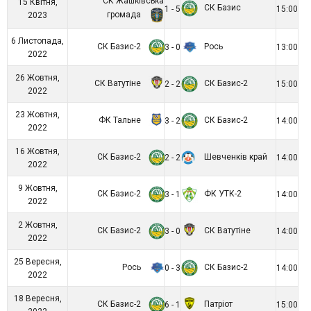
СК Жашківська
15 Квітня,
СК Базис
1 - 5
15:00
громада
2023
6 Листопада,
СК Базис-2
Рось
3 - 0
13:00
2022
26 Жовтня,
СК Ватутіне
СК Базис-2
2 - 2
15:00
2022
23 Жовтня,
ФК Тальне
СК Базис-2
3 - 2
14:00
2022
16 Жовтня,
СК Базис-2
Шевченків край
2 - 2
14:00
2022
9 Жовтня,
СК Базис-2
ФК УТК-2
3 - 1
14:00
2022
2 Жовтня,
СК Базис-2
СК Ватутіне
3 - 0
14:00
2022
25 Вересня,
Рось
СК Базис-2
0 - 3
14:00
2022
18 Вересня,
СК Базис-2
Патріот
6 - 1
15:00