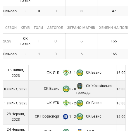
Базис
Всього
-
0
0
3
47
СЕЗОН
КЛУБ
ГОЛИ
АВТОГОЛ
ЗІГРАНО МАТЧІВ
ХВИЛИН НА ПОЛІ
СК
2023
1
0
6
165
Базис
Всього
-
1
0
6
165
15 Липня,
ФК УТК
СК Базис
3 - 1
16:00
2023
СК Жашківська
СК Базис
8 Липня, 2023
5 - 0
16:00
громада
ФК УТК
СК Базис
1 Липня, 2023
0 - 2
16:00
28 Червня,
СК Профіспорт
СК Базис
1 - 2
15:00
2023
24 Червня,