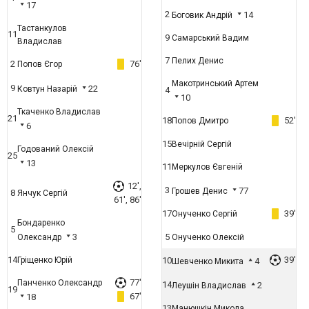
17
2
14
Боговик Андрій
Тастанкулов
11
9
Самарський Вадим
Владислав
7
Пелих Денис
2
76'
Попов Єгор
Макотринський Артем
9
22
Ковтун Назарій
4
10
Ткаченко Владислав
21
18
52'
Попов Дмитро
6
15
Вечірній Сергій
Годований Олексій
25
13
11
Меркулов Євгеній
12',
3
77
Грошев Денис
8
Янчук Сергій
61', 86'
17
39'
Онученко Сергій
Бондаренко
5
3
5
Олександр
Онученко Олексій
14
39'
Гріщенко Юрій
10
4
Шевченко Микита
77'
Панченко Олександр
14
2
Леушін Владислав
19
67'
18
13
Манюшкін Микола