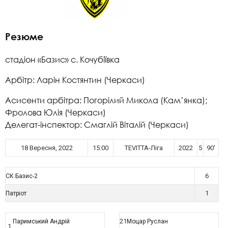
Резюме
стадіон «Базис» с. Кочубіївка
Арбітр: Ларін Костянтин (Черкаси)
Асисенти арбітра: Погорілий Микола (Кам’янка);
Фролова Юлія (Черкаси)
Делегат-інспектор: Смаглій Віталій (Черкаси)
18 Вересня, 2022
15:00
TEVITTA-Ліга
2022
5
90'
6
СК Базис-2
1
Патріот
21
Паримський Андрій
Моцар Руслан
1