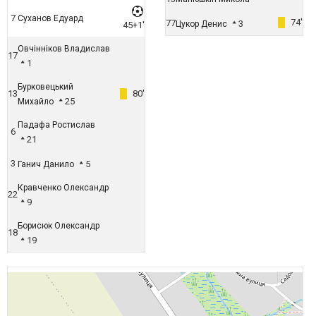
7
Суханов Едуард
74'
77
3
Цукор Денис
45+1'
Овчінніков Владислав
17
1
Бурковецький
13
80'
25
Михайло
Падафа Ростислав
6
21
3
5
Ганич Данило
Кравченко Олександр
22
9
Борисюк Олександр
18
19