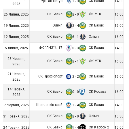
Ураган-Цетус
СК Базис
1 - 3
14:00
2025
СК Базис
ФК УТК
26 Липня, 2025
2 - 0
16:00
Олімп
СК Базис
19 Липня, 2025
2 - 4
16:00
СК Базис
Олімп
12 Липня, 2025
6 - 1
16:00
ФК “ЛНЗ” U-17
СК Базис
5 Липня, 2025
0 - 3
14:00
28 Червня,
СК Базис
ФК УТК
2 - 1
16:00
2025
21 Червня,
СК Профіспорт
СК Базис
2 - 2
16:00
2025
14 Червня,
СК Базис
СК Росава
0 - 0
16:00
2025
Шевченків край
СК Базис
7 Червня, 2025
1 - 4
14:00
СК Базис
Олімп
31 Травня, 2025
2 - 0
15:30
СК Базис
СК Карбон 2
24 Травня, 2025
1 - 4
15:00