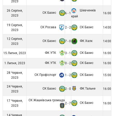
2023
Шевченків
26 Серпня,
СК Базис
6 - 1
16:00
2023
край
19 Серпня,
СК Росава
СК Базис
2 - 2
14:00
2023
12 Серпня,
СК Базис
ФК Халк
7 - 0
14:00
2023
ФК УТК
СК Базис
15 Липня, 2023
3 - 1
16:00
ФК УТК
СК Базис
1 Липня, 2023
0 - 2
16:00
28 Червня,
СК Профіспорт
СК Базис
1 - 2
15:00
2023
24 Червня,
СК Базис
ФК Тальне
2 - 0
16:00
2023
СК Жашківська громада
17 Червня,
СК Базис
2 - 7
16:00
2023
14 Червня,