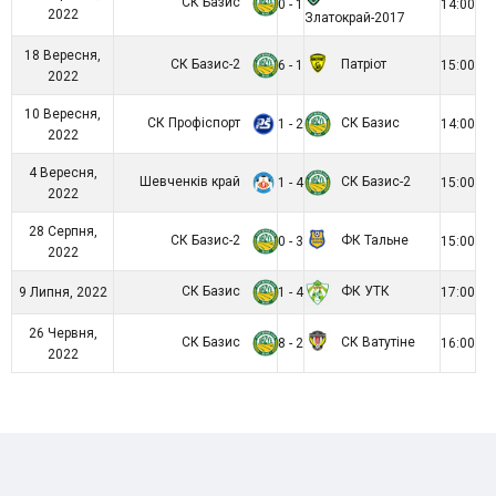
СК Базис
0 - 1
14:00
2022
Златокрай-2017
18 Вересня,
СК Базис-2
Патріот
6 - 1
15:00
2022
10 Вересня,
СК Профіспорт
СК Базис
1 - 2
14:00
2022
4 Вересня,
Шевченків край
СК Базис-2
1 - 4
15:00
2022
28 Серпня,
СК Базис-2
ФК Тальне
0 - 3
15:00
2022
СК Базис
ФК УТК
9 Липня, 2022
1 - 4
17:00
26 Червня,
СК Базис
СК Ватутіне
8 - 2
16:00
2022