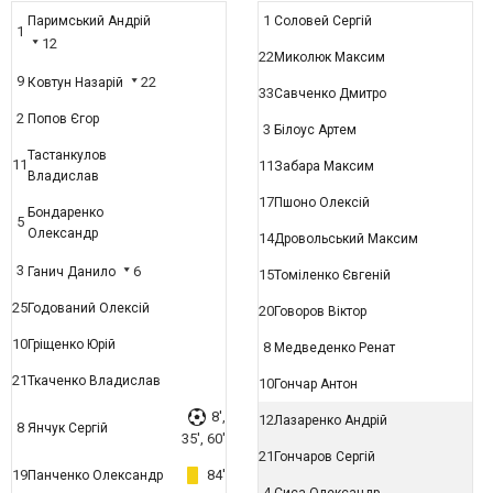
1
Паримський Андрій
Соловей Сергій
1
12
22
Миколюк Максим
9
22
Ковтун Назарій
33
Савченко Дмитро
2
Попов Єгор
3
Білоус Артем
Тастанкулов
11
11
Забара Максим
Владислав
17
Пшоно Олексій
Бондаренко
5
Олександр
14
Дровольський Максим
3
6
Ганич Данило
15
Томіленко Євгеній
25
Годований Олексій
20
Говоров Віктор
10
Гріщенко Юрій
8
Медведенко Ренат
21
Ткаченко Владислав
10
Гончар Антон
8',
12
Лазаренко Андрій
8
Янчук Сергій
35', 60'
21
Гончаров Сергій
19
84'
Панченко Олександр
4
Сиса Олександр