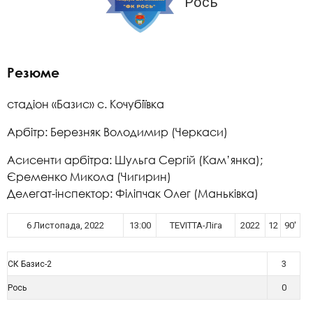
Рось
Резюме
стадіон «Базис» с. Кочубіївка
Арбітр: Березняк Володимир (Черкаси)
Асисенти арбітра: Шульга Сергій (Кам’янка);
Єременко Микола (Чигирин)
Делегат-інспектор: Філіпчак Олег (Маньківка)
6 Листопада, 2022
13:00
TEVITTA-Ліга
2022
12
90'
3
СК Базис-2
0
Рось