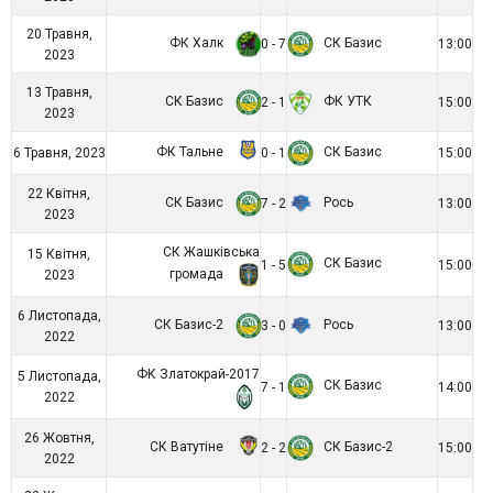
20 Травня,
ФК Халк
СК Базис
0 - 7
13:00
2023
13 Травня,
СК Базис
ФК УТК
2 - 1
15:00
2023
ФК Тальне
СК Базис
6 Травня, 2023
0 - 1
15:00
22 Квітня,
СК Базис
Рось
7 - 2
13:00
2023
СК Жашківська
15 Квітня,
СК Базис
1 - 5
15:00
громада
2023
6 Листопада,
СК Базис-2
Рось
3 - 0
13:00
2022
ФК Златокрай-2017
5 Листопада,
СК Базис
7 - 1
14:00
2022
26 Жовтня,
СК Ватутіне
СК Базис-2
2 - 2
15:00
2022