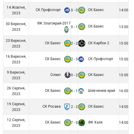
14 Жовтня,
СК Профіспорт
СК Базис
0 - 0
14:00
2023
ФК Златокрай-2017
30 Вересня,
СК Базис
0 - 1
13:00
2023
23 Вересня,
СК Базис
СК Карбон 2
2 - 2
15:00
2023
16 Вересня,
СК Базис
СК Профіспорт
2 - 3
15:00
2023
9 Вересня,
Олімп
СК Базис
0 - 2
15:00
2023
26 Серпня,
СК Базис
Шевченків край
6 - 1
16:00
2023
19 Серпня,
СК Росава
СК Базис
2 - 2
14:00
2023
12 Серпня,
СК Базис
ФК Халк
7 - 0
14:00
2023