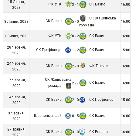
15 Липня,
ФК УТК
СК Базис
3 - 1
16:00
2023
СК Жашківська
СК Базис
8 Липня, 2023
5 - 0
16:00
громада
ФК УТК
СК Базис
1 Липня, 2023
0 - 2
16:00
28 Червня,
СК Профіспорт
СК Базис
1 - 2
15:00
2023
24 Червня,
СК Базис
ФК Тальне
2 - 0
16:00
2023
СК Жашківська
17 Червня,
СК Базис
2 - 7
16:00
громада
2023
14 Червня,
СК Базис
СК Профіспорт
2 - 0
15:00
2023
3 Червня,
Шевченків край
СК Базис
0 - 5
16:00
2023
27 Травня,
СК Базис
СК Росава
3 - 0
16:00
2023