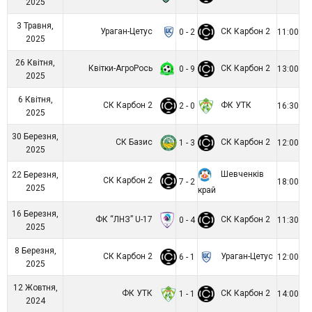
2025
3 Травня,
Ураган-Цетус
СК Карбон 2
0 - 2
11:00
2025
26 Квітня,
Квітки-АгроРось
СК Карбон 2
0 - 9
13:00
2025
6 Квітня,
СК Карбон 2
ФК УТК
2 - 0
16:30
2025
30 Березня,
СК Базис
СК Карбон 2
1 - 3
12:00
2025
Шевченків
22 Березня,
СК Карбон 2
7 - 2
18:00
2025
край
16 Березня,
ФК “ЛНЗ” U-17
СК Карбон 2
0 - 4
11:30
2025
8 Березня,
СК Карбон 2
Ураган-Цетус
6 - 1
12:00
2025
12 Жовтня,
ФК УТК
СК Карбон 2
1 - 1
14:00
2024