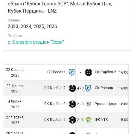
області "Кубок Героїв ЗСУ", McLaut Кубок Ліги,
Кубок Першина - LNZ
Сезони
2023, 2024, 2025, 2026
Головна
с. Білозір'я стадіон "Зоря"
22 Серпня,
СК Росава
СК Карбон 2
-
16:00
2026
11 Липня,
СК Карбон 2
СК Росава
4 - 0
16:00
2026
4 Липня,
СК Карбон 2
Ураган-Цетус
2 - 0
16:00
2026
27 Червня,
СК Карбон 2
ФК УТК
2 - 1
15:00
2026
20 Червня,