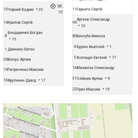
58',
13
11
23
Гарнага Сергій
Чорний Вадим
75'
Аргеєв Олександр
14
99
Крилов Сергій
10
Бондаренко Богдан
8
83
Безгуба Микола
15
4
1
Бурлін Анатолій
1
Дейнеко Євген
5
77
Волощук Євгеній
20
Білоус Артем
16
Манжела Олександр
19
Петриченко Максим
31
9
Олійник Артем
16
17
Арутюнян Давід
22
19
Приз Максим