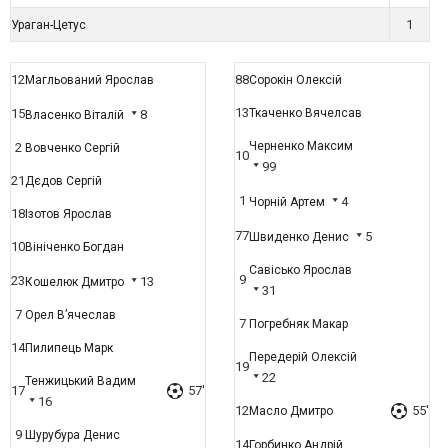
1
Ураган-Цетус
12
88
Магльований Ярослав
Сорокін Олексій
13
15
Ткаченко Вячелсав
8
Власенко Віталій
Черненко Максим
2
Вовченко Сергій
10
99
21
Дєдов Сергій
1
4
Чорній Артем
18
Ізотов Ярослав
77
5
Швиденко Денис
10
Вініченко Богдан
Савісько Ярослав
9
23
13
Кошелюк Дмитро
31
7
Орел В’ячеслав
7
Погребняк Макар
14
Пилипець Марк
Передерій Олексій
19
22
Тенжицький Вадим
17
57'
16
12
55'
Масло Дмитро
9
Шурубура Денис
14
Горбинко Андрій