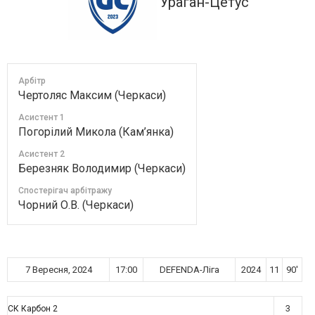
Ураган-Цетус
Арбітр
Чертоляс Максим (Черкаси)
Асистент 1
Погорілий Микола (Кам’янка)
Асистент 2
Березняк Володимир (Черкаси)
Спостерігач арбітражу
Чорний О.В. (Черкаси)
7 Вересня, 2024
17:00
DEFENDA-Ліга
2024
11
90'
3
СК Карбон 2