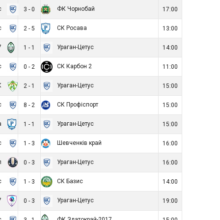
с
ФК Чорнобай
3 - 0
17:00
с
СК Росава
2 - 5
13:00
7
Ураган-Цетус
1 - 1
14:00
с
СК Карбон 2
0 - 2
11:00
К
Ураган-Цетус
2 - 1
15:00
с
СК Профіспорт
8 - 2
15:00
а
Ураган-Цетус
1 - 1
15:00
с
Шевченків край
1 - 3
16:00
п
Ураган-Цетус
0 - 3
16:00
с
СК Базис
1 - 3
14:00
7
Ураган-Цетус
0 - 3
19:00
с
ФК Златокрай-2017
3 - 1
15:00