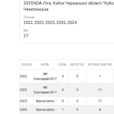
DEFENDA-Ліга, Кубок Черкаської області "Кубо
Чемпіонська
Сезони
2022, 2023, 2025, 2026, 2024
Вік
27
СЕЗОН
КЛУБ
ГОЛИ
АВТОГОЛ
ЗІГРАНО МАТЧІВ
ФК
2022
0
0
1
Златокрай-2017
ФК
2023
0
0
11
Златокрай-2017
2025
0
0
17
Ураган-Цетус
2026
1
0
8
Ураган-Цетус