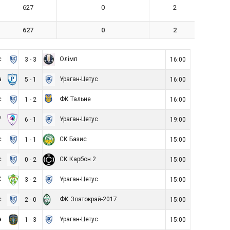
627
0
2
627
0
2
с
Олімп
3 - 3
16:00
а
Ураган-Цетус
5 - 1
16:00
с
ФК Тальне
1 - 2
16:00
7
Ураган-Цетус
6 - 1
19:00
с
СК Базис
1 - 1
15:00
с
СК Карбон 2
0 - 2
15:00
К
Ураган-Цетус
3 - 2
15:00
с
ФК Златокрай-2017
2 - 0
15:00
а
Ураган-Цетус
1 - 3
15:00