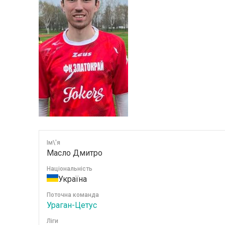
Ім\'я
Масло Дмитро
Національність
Україна
Поточна команда
Ураган-Цетус
Ліги