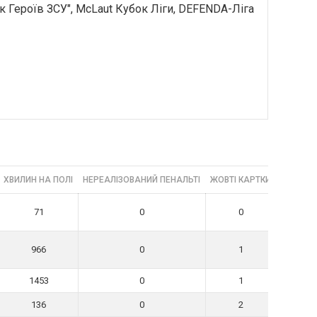
к Героїв ЗСУ", McLaut Кубок Ліги, DEFENDA-Ліга
ХВИЛИН НА ПОЛІ
НЕРЕАЛІЗОВАНИЙ ПЕНАЛЬТІ
ЖОВТІ КАРТКИ
ЧЕРВОНІ
71
0
0
966
0
1
1453
0
1
136
0
2