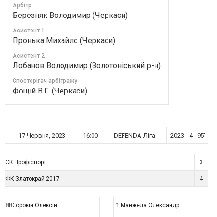
Арбітр
Березняк Володимир (Черкаси)
Асистент 1
Пронька Михайло (Черкаси)
Асистент 2
Лобанов Володимир (Золотоніський р-н)
Спостерігач арбітражу
Фощій В.Г. (Черкаси)
17 Червня, 2023
16:00
DEFENDA-Ліга
2023
4
95'
3
СК Профіспорт
4
ФК Златокрай-2017
88
1
Сорокін Олексій
Манжела Олександр