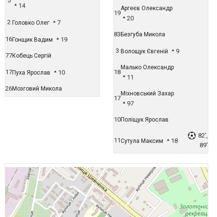
5
14
Аргеєв Олександр
19
20
2
7
Головко Олег
83
Безгуба Микола
16
19
Гонщик Вадим
3
9
Волощук Євгеній
77
Кобець Сергій
Малько Олександр
17
18
10
Пуха Ярослав
11
26
Мозговий Микола
Міхновський Захар
17
97
10
Поліщук Ярослав
82',
11
18
Сутула Максим
89'