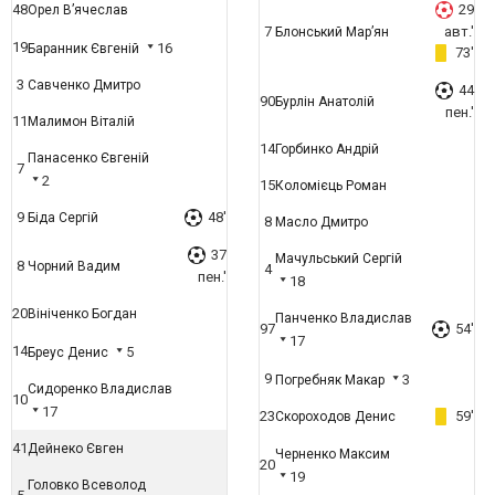
48
29
Орел В’ячеслав
7
авт.'
Блонський Мар’ян
19
16
Баранник Євгеній
73'
3
Савченко Дмитро
44
90
Бурлін Анатолій
пен.'
11
Малимон Віталій
14
Горбинко Андрій
Панасенко Євгеній
7
2
15
Коломієць Роман
9
48'
Біда Сергій
8
Масло Дмитро
37
Мачульський Сергій
8
Чорний Вадим
4
пен.'
18
20
Вініченко Богдан
Панченко Владислав
97
54'
17
14
5
Бреус Денис
9
3
Погребняк Макар
Сидоренко Владислав
10
17
23
59'
Скороходов Денис
41
Дейнеко Євген
Черненко Максим
20
19
Головко Всеволод