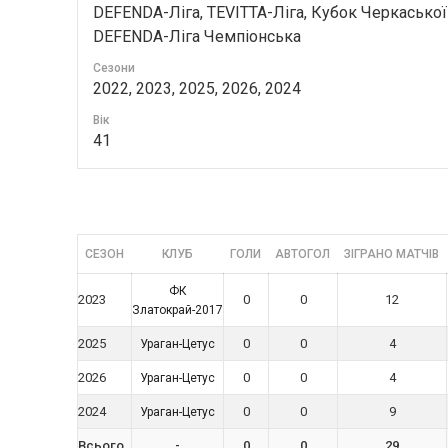
DEFENDA-Ліга, TEVITTA-Ліга, Кубок Черкаської 
DEFENDA-Ліга Чемпіонська
Сезони
2022, 2023, 2025, 2026, 2024
Вік
41
СЕЗОН
КЛУБ
ГОЛИ
АВТОГОЛ
ЗІГРАНО МАТЧІВ
ФК
2023
0
0
12
Златокрай-2017
2025
0
0
4
Ураган-Цетус
2026
0
0
4
Ураган-Цетус
2024
0
0
9
Ураган-Цетус
Всього
-
0
0
29