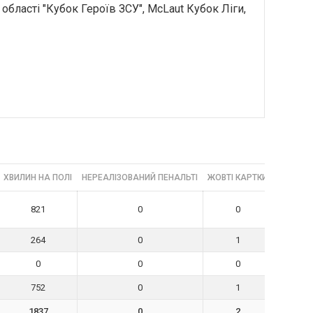
області "Кубок Героїв ЗСУ", McLaut Кубок Ліги,
ХВИЛИН НА ПОЛІ
НЕРЕАЛІЗОВАНИЙ ПЕНАЛЬТІ
ЖОВТІ КАРТКИ
ЧЕРВОНІ
821
0
0
264
0
1
0
0
0
752
0
1
1837
0
2