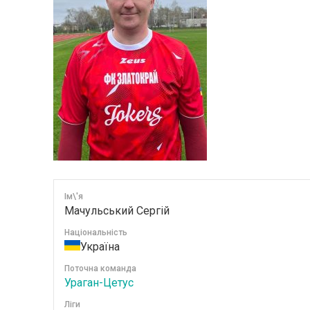
Ім\'я
Мачульський Сергій
Національність
Україна
Поточна команда
Ураган-Цетус
Ліги