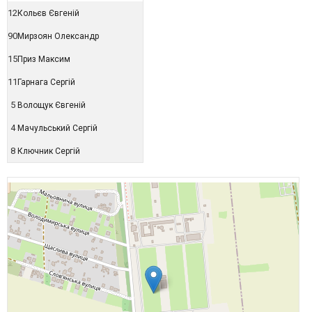
12
Кольєв Євгеній
90
Мирзоян Олександр
15
Приз Максим
11
Гарнага Сергій
5
Волощук Євгеній
4
Мачульський Сергій
8
Ключник Сергій