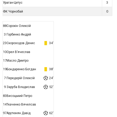
3
Ураган-Цетус
0
ФК Чорнобай
88
Сорокін Олексій
3
Горбинко Андрій
23
34'
Скороходов Денис
10
Орел В’ячеслав
17
Масло Дмитро
19
38'
Бондаренко Богдан
7
24'
Передерій Олексій
9
52'
Заруба Владислав
83
Висоцький Петро
14
Ткаченко Вячелсав
97
62'
Арутюнян Давід