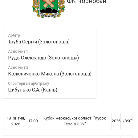
ФК Чорнобай
Арбітр
Труба Сергій (Золотоноша)
Асистент 1
Рудь Олександр (Золотоноша)
Асистент 2
Колісниченко Микола (Золотоноша)
Спостерігач арбітражу
Цибулько С.А. (Канів)
18 Квітня,
Кубок Черкаської області "Кубок
17:00
2026
1/8
90'
2026
Героїв ЗСУ"