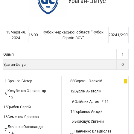
Ураган-Цетус
15 Червня,
Кубок Черкаської області "Кубок
16:00
2024
1/2
90'
2024
Героїв ЗСУ"
1
Олімп
0
Ураган-Цетус
1
88
Єрошов Віктор
Сорокін Олексій
Козубенко Олександр
12
Бурлін Анатолій
6
2
9
11
Олійник Артем
15
Грибов Сергій
14
Горбинко Андрій
16
Семенюк Ярослав
5
Волощук Євгеній
Дяченко Олександр
7
Панченко Владислав
4