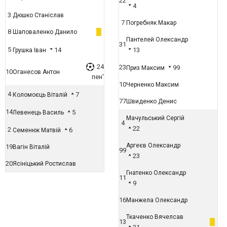
22
4
3
Дюшко Станіслав
7
Погребняк Макар
8
Шаповаленко Данило
Пантелей Олександр
31
5
14
13
Грушка Іван
24
23
99
Приз Максим
10
Оганесов Антон
пен'
10
Черненко Максим
4
7
Коломоєць Віталій
77
Швиденко Денис
14
5
Левенець Василь
Мачульський Сергій
4
22
2
6
Семенюк Матвій
Аргеєв Олександр
19
Вагін Віталій
99
23
20
Ясініцький Ростислав
Гнатенко Олександр
11
9
16
Манжела Олександр
Ткаченко Вячелсав
13