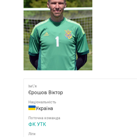
Ім\'я
Єрошов Віктор
Національність
Україна
Поточна команда
ФК УТК
Ліги