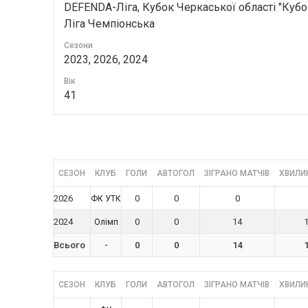
DEFENDA-Ліга, Кубок Черкаської області "Кубо
Ліга Чемпіонська
Сезони
2023, 2026, 2024
Вік
41
СЕЗОН
КЛУБ
ГОЛИ
АВТОГОЛ
ЗІГРАНО МАТЧІВ
ХВИЛИН
2026
0
0
0
ФК УТК
2024
0
0
14
Олімп
Всього
-
0
0
14
СЕЗОН
КЛУБ
ГОЛИ
АВТОГОЛ
ЗІГРАНО МАТЧІВ
ХВИЛИН