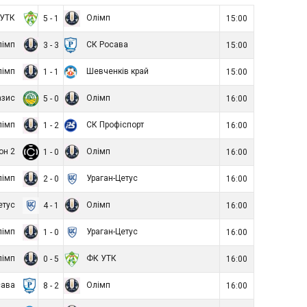
 УТК
Олімп
5 - 1
15:00
лімп
СК Росава
3 - 3
15:00
лімп
Шевченків край
1 - 1
15:00
азис
Олімп
5 - 0
16:00
лімп
СК Профіспорт
1 - 2
16:00
он 2
Олімп
1 - 0
16:00
лімп
Ураган-Цетус
2 - 0
16:00
етус
Олімп
4 - 1
16:00
лімп
Ураган-Цетус
1 - 0
16:00
лімп
ФК УТК
0 - 5
16:00
сава
Олімп
8 - 2
16:00