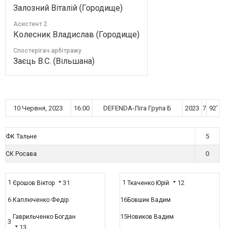
Залозний Віталій (Городище)
Асистент 2
Колесник Владислав (Городище)
Спостерігач арбітражу
Заєць В.С. (Вільшана)
10 Червня, 2023
16:00
DEFENDA-Ліга Група Б
2023
7
92'
5
ФК Тальне
0
СК Росава
1
1
31
12
Єрошов Віктор
Ткаченко Юрій
6
16
Каплюченко Федір
Бовшик Вадим
15
Гаврильченко Богдан
Новиков Вадим
3
13