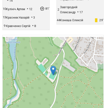
14
Завгородній
81'
10
12
Кулініч Артем
2
17
Олександр
13
3
Краснюк Назарій
44
29'
Конюша Олексій
9
8
Кравченко Сергій