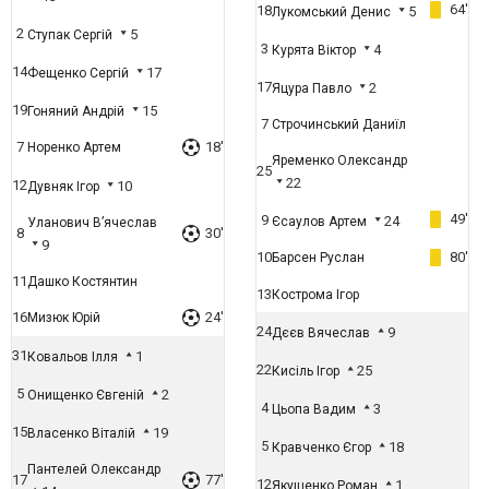
64'
18
5
Лукомський Денис
2
5
Ступак Сергій
3
4
Курята Віктор
14
17
Фещенко Сергій
17
2
Яцура Павло
19
15
Гоняний Андрій
7
Строчинський Даниїл
7
18'
Норенко Артем
Яременко Олександр
25
22
12
10
Дувняк Ігор
49'
9
24
Єсаулов Артем
Уланович В’ячеслав
8
30'
9
10
80'
Барсен Руслан
11
Дашко Костянтин
13
Кострома Ігор
16
24'
Мизюк Юрій
24
9
Дєєв Вячеслав
31
1
Ковальов Ілля
22
25
Кисіль Ігор
5
2
Онищенко Євгеній
4
3
Цьопа Вадим
15
19
Власенко Віталій
5
18
Кравченко Єгор
Пантелей Олександр
17
77'
12
1
Якущенко Роман