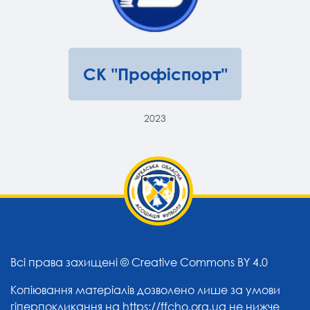
СК "Профіспорт"
2023
Всі права захищені ©
Creative Commons BY 4.0
Копіювання матеріалів дозволено лише за умови
гіперпокликання на
https://ffcho.org.ua
не нижче