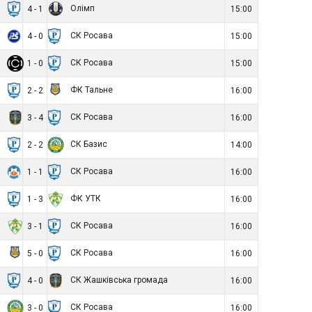
а
Олімп
4 - 1
15:00
т
СК Росава
4 - 0
15:00
2
СК Росава
1 - 0
15:00
а
ФК Тальне
2 - 2
16:00
а
СК Росава
3 - 4
16:00
а
СК Базис
2 - 2
14:00
й
СК Росава
1 - 1
16:00
а
ФК УТК
1 - 3
16:00
К
СК Росава
3 - 1
16:00
е
СК Росава
5 - 0
16:00
а
СК Жашківська громада
4 - 0
16:00
с
СК Росава
3 - 0
16:00