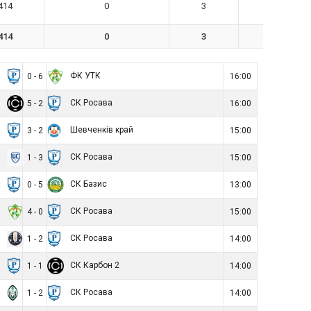
414
0
3
0
414
0
3
0
а
ФК УТК
0 - 6
16:00
2
СК Росава
5 - 2
16:00
а
Шевченків край
3 - 2
15:00
с
СК Росава
1 - 3
15:00
а
СК Базис
0 - 5
13:00
К
СК Росава
4 - 0
15:00
п
СК Росава
1 - 2
14:00
а
СК Карбон 2
1 - 1
14:00
7
СК Росава
1 - 2
14:00