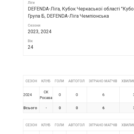
Ліги
DEFENDA-Ліга, Кубок Черкаської області "Кубо
Група Б, DEFENDA-Ліга Чемпіонська
Сезони
2023, 2024
Вік
24
СЕЗОН
КЛУБ
ГОЛИ
АВТОГОЛ
ЗІГРАНО МАТЧІВ
ХВИЛИН
СК
2024
0
0
6
Росава
Всього
-
0
0
6
СЕЗОН
КЛУБ
ГОЛИ
АВТОГОЛ
ЗІГРАНО МАТЧІВ
ХВИЛИН