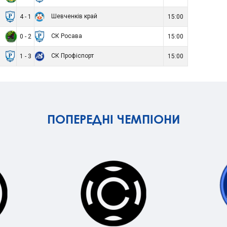
а
Шевченків край
4 - 1
15:00
к
СК Росава
0 - 2
15:00
а
СК Профіспорт
1 - 3
15:00
ПОПЕРЕДНІ ЧЕМПІОНИ