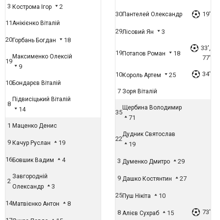
3
2
Кострома Ігор
30
19'
Пантелей Олександр
11
Анікієнко Віталій
29
3
Лісовий Ян
20
18
Горбань Богдан
33',
19
18
Потапов Роман
Максименко Олексій
77'
19
9
34'
10
25
Король Артем
10
Бондарєв Віталій
7
Зоря Віталій
Підвисіцький Віталій
8
Щербина Володимир
14
35
71
1
Маценко Денис
Дудник Святослав
22
9
19
Качур Руслан
19
16
4
Бовшик Вадим
3
29
Думенко Дмитро
Завгородній
9
27
Дашко Костянтин
2
3
Олександр
25
10
Пуш Нікіта
14
8
Матвієнко Антон
73'
8
15
Алієв Сухраб