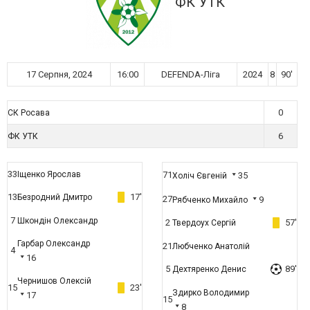
ФК УТК
17 Серпня, 2024
16:00
DEFENDA-Ліга
2024
8
90'
0
СК Росава
6
ФК УТК
33
Іщенко Ярослав
71
35
Холіч Євгеній
13
17'
Безродний Дмитро
27
9
Рябченко Михайло
7
Шкондін Олександр
2
57'
Твердоух Сергій
Гарбар Олександр
21
Любченко Анатолій
4
16
5
89'
Дехтяренко Денис
Чернишов Олексій
15
23'
Здирко Володимир
17
15
8