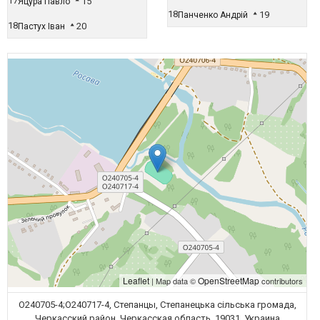
17
15
Яцура Павло
18
19
Панченко Андрій
18
20
Пастух Іван
Leaflet
OpenStreetMap
| Map data ©
contributors
О240705-4;О240717-4, Степанцы, Степанецька сільська громада,
Черкасский район, Черкасская область, 19031, Украина