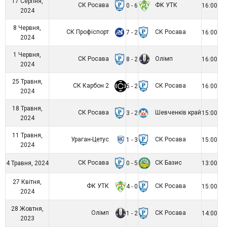
17 Серпня,
СК Росава
ФК УТК
0 - 6
16:00
2024
8 Червня,
СК Профіспорт
СК Росава
7 - 2
16:00
2024
1 Червня,
СК Росава
Олімп
8 - 2
16:00
2024
25 Травня,
СК Карбон 2
СК Росава
5 - 2
16:00
2024
18 Травня,
СК Росава
Шевченків край
3 - 2
15:00
2024
11 Травня,
Ураган-Цетус
СК Росава
1 - 3
15:00
2024
СК Росава
СК Базис
4 Травня, 2024
0 - 5
13:00
27 Квітня,
ФК УТК
СК Росава
4 - 0
15:00
2024
28 Жовтня,
Олімп
СК Росава
1 - 2
14:00
2023