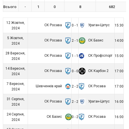
Всього
-
1
0
8
682
12 Жовтня,
СК Росава
Ураган-Цетус
0 - 1
15:30
2024
5 Жовтня,
СК Росава
СК Базис
2 - 1
14:00
2024
28 Вересня,
СК Росава
СК Профіспорт
1 - 1
15:00
2024
14 Вересня,
СК Росава
СК Карбон 2
0 - 0
17:00
2024
7 Вересня,
Шевченків край
СК Росава
2 - 2
17:00
2024
31 Серпня,
СК Росава
Ураган-Цетус
2 - 2
16:00
2024
24 Серпня,
СК Базис
СК Росава
0 - 2
16:00
2024