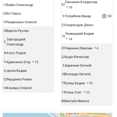
Панченко Владислав
97
17
Бойко Олександр
19
23
Кіт Павло
9
56'
Погребняк Макар
19
Тверезенко Олексій
23
Скороходов Денис
16
Барсен Руслан
Тенжицький Вадим
10
14
Завгородній
2
Олександр
20
4
Черненко Максим
8
Когус Родіон
22
Кудін Вячеслав
5
15
Кравченко Єгор
5
Баранник Євгеній
6
Цьопа Вадим
18
Волощук Євгеній
12
Якущенко Роман
19
97
Гуляш Вадим
14
Конюша Олексій
14
10
Гопка Олег
83
Безгуба Микола