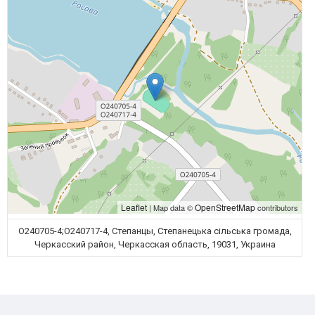
Leaflet
OpenStreetMap
| Map data ©
contributors
О240705-4;О240717-4, Степанцы, Степанецька сільська громада,
Черкасский район, Черкасская область, 19031, Украина