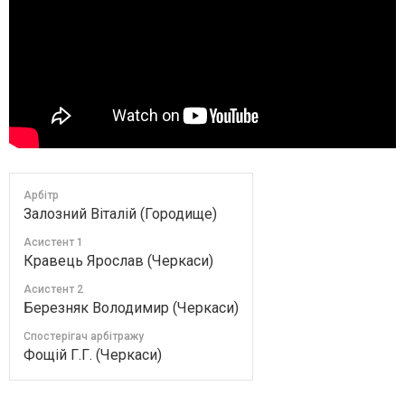
Арбітр
Залозний Віталій (Городище)
Асистент 1
Кравець Ярослав (Черкаси)
Асистент 2
Березняк Володимир (Черкаси)
Спостерігач арбітражу
Фощій Г.Г. (Черкаси)