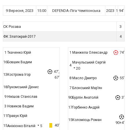
9 Вересня, 2023
15:00
DEFENDA-Ліга Чемпіонська
2023
1
94'
3
СК Росава
4
ФК Златокрай-2017
1
1
74'
Ткаченко Юрій
Манжела Олександр
16
Бовшик Вадим
Мачульський Сергій
4
20
47',
13
Кострома Ігор
67'
8
55'
Масло Дмитро
18
Лукомський Денис
7
Блонський Мар’ян
9
Нікішов Станіслав
90
3'
Бурлін Анатолій
3
Новиков Вадим
17
Горбинко Андрій
11
Правук Юрій
15
Коломієць Роман
90+4'
40'
15
5
Анікієнко Віталій