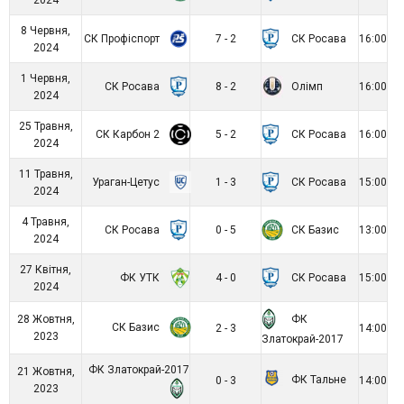
2024
8 Червня,
СК Профіспорт
СК Росава
7 - 2
16:00
2024
1 Червня,
СК Росава
Олімп
8 - 2
16:00
2024
25 Травня,
СК Карбон 2
СК Росава
5 - 2
16:00
2024
11 Травня,
Ураган-Цетус
СК Росава
1 - 3
15:00
2024
4 Травня,
СК Росава
СК Базис
0 - 5
13:00
2024
27 Квітня,
ФК УТК
СК Росава
4 - 0
15:00
2024
ФК
28 Жовтня,
СК Базис
2 - 3
14:00
2023
Златокрай-2017
ФК Златокрай-2017
21 Жовтня,
ФК Тальне
0 - 3
14:00
2023