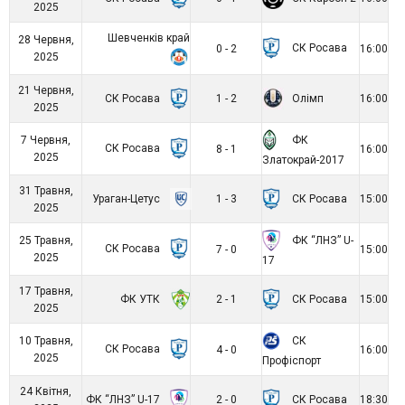
2025
Шевченків край
28 Червня,
СК Росава
0 - 2
16:00
2025
21 Червня,
СК Росава
Олімп
1 - 2
16:00
2025
ФК
7 Червня,
СК Росава
8 - 1
16:00
2025
Златокрай-2017
31 Травня,
Ураган-Цетус
СК Росава
1 - 3
15:00
2025
ФК “ЛНЗ” U-
25 Травня,
СК Росава
7 - 0
15:00
2025
17
17 Травня,
ФК УТК
СК Росава
2 - 1
15:00
2025
СК
10 Травня,
СК Росава
4 - 0
16:00
2025
Профіспорт
24 Квітня,
ФК “ЛНЗ” U-17
СК Росава
2 - 0
18:30