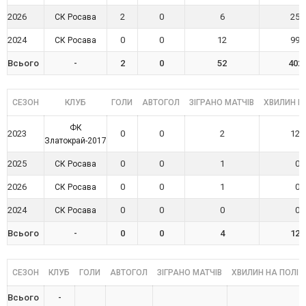
2026
2
0
6
258
СК Росава
2024
0
0
12
990
СК Росава
Всього
-
2
0
52
402
СЕЗОН
КЛУБ
ГОЛИ
АВТОГОЛ
ЗІГРАНО МАТЧІВ
ХВИЛИН Н
ФК
2023
0
0
2
128
Златокрай-2017
2025
0
0
1
0
СК Росава
2026
0
0
1
0
СК Росава
2024
0
0
0
0
СК Росава
Всього
-
0
0
4
128
СЕЗОН
КЛУБ
ГОЛИ
АВТОГОЛ
ЗІГРАНО МАТЧІВ
ХВИЛИН НА ПОЛІ
Всього
-