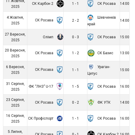
11 Жовтня,
СК Карбон 2
СК Росава
1 - 1
14:00
2025
Шевченків
4 Жовтня,
СК Росава
2 - 2
14:00
2025
край
27 Вересня,
Олімп
СК Росава
0 - 3
15:00
2025
20 Вересня,
СК Росава
СК Базис
1 - 2
13:00
2025
Ураган-
6 Вересня,
СК Росава
1 - 1
15:00
2025
Цетус
31 Серпня,
ФК “ЛНЗ” U-17
СК Росава
1 - 5
16:00
2025
23 Серпня,
СК Росава
ФК УТК
0 - 2
14:00
2025
16 Серпня,
СК Профіспорт
СК Росава
1 - 1
16:00
2025
5 Липня,
СК Росава
СК Карбон 2
0 - 1
16:00