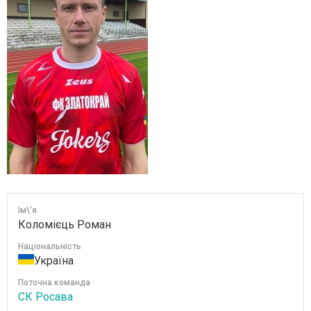
Ім\'я
Коломієць Роман
Національність
Україна
Поточна команда
СК Росава