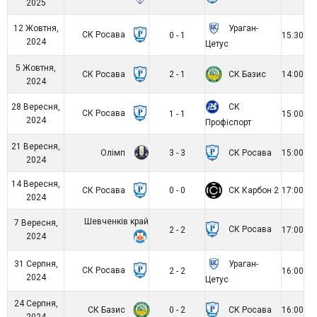
2025
Ураган-
12 Жовтня,
СК Росава
0 - 1
15:30
2024
Цетус
5 Жовтня,
СК Росава
СК Базис
2 - 1
14:00
2024
СК
28 Вересня,
СК Росава
1 - 1
15:00
2024
Профіспорт
21 Вересня,
Олімп
СК Росава
3 - 3
15:00
2024
14 Вересня,
СК Росава
СК Карбон 2
0 - 0
17:00
2024
Шевченків край
7 Вересня,
СК Росава
2 - 2
17:00
2024
Ураган-
31 Серпня,
СК Росава
2 - 2
16:00
2024
Цетус
24 Серпня,
СК Базис
СК Росава
0 - 2
16:00