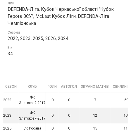
Ліги
DEFENDA-Ліга, Кубок Черкаської області "Кубок
Героїв ЗСУ", McLaut Кубок Ліги, DEFENDA-Ліга
Чемпіонська
Сезони
2022, 2023, 2025, 2026, 2024
Вік
34
СЕЗОН
КЛУБ
ГОЛИ
АВТОГОЛ
ЗІГРАНО МАТЧІВ
ХВИЛИН Н
ФК
2022
0
0
7
595
Златокрай-2017
ФК
2023
0
0
12
103
Златокрай-2017
2025
0
0
15
114
СК Росава