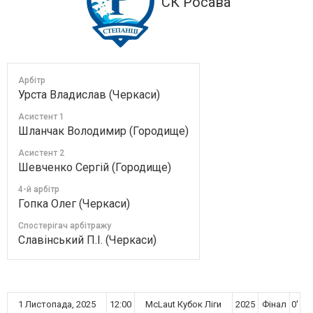
СК Росава
Арбітр
Урста Владислав (Черкаси)
Асистент 1
Шланчак Володимир (Городище)
Асистент 2
Шевченко Сергій (Городище)
4-й арбітр
Гопка Олег (Черкаси)
Спостерігач арбітражу
Славінський П.І. (Черкаси)
1 Листопада, 2025
12:00
McLaut Кубок Ліги
2025
Фінал
0'