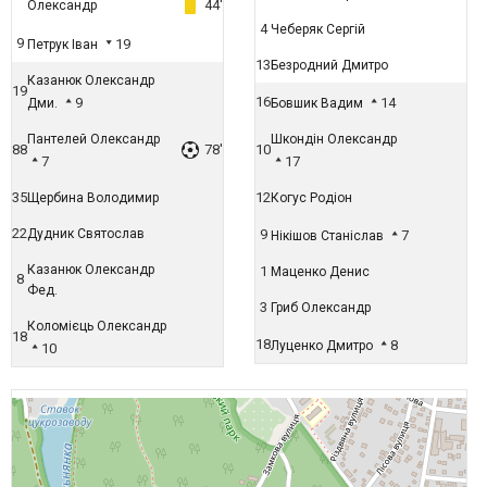
44'
Олександр
4
Чеберяк Сергій
9
19
Петрук Іван
13
Безродний Дмитро
Казанюк Олександр
19
16
9
14
Дми.
Бовшик Вадим
Пантелей Олександр
Шкондін Олександр
88
78'
10
7
17
35
12
Щербина Володимир
Когус Родіон
22
Дудник Святослав
9
7
Нікішов Станіслав
Казанюк Олександр
1
Маценко Денис
8
Фед.
3
Гриб Олександр
Коломієць Олександр
18
18
8
Луценко Дмитро
10