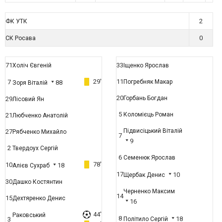
2
ФК УТК
0
СК Росава
71
33
Холіч Євгеній
Іщенко Ярослав
29'
11
7
Погребняк Макар
88
Зоря Віталій
20
Горбань Богдан
29
Лісовий Ян
5
Коломієць Роман
21
Любченко Анатолій
Підвисіцький Віталій
27
Рябченко Михайло
7
9
2
Твердоух Сергій
6
Семенюк Ярослав
78'
10
18
Алієв Сухраб
17
10
Щербак Денис
30
Дашко Костянтин
Черненко Максим
14
15
Дехтяренко Денис
16
44'
Раковський
8
18
3
Політило Сергій