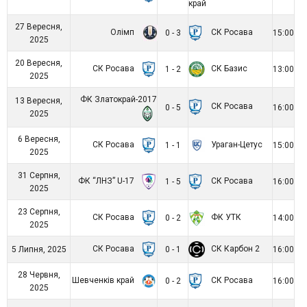
край
27 Вересня,
Олімп
СК Росава
0 - 3
15:00
2025
20 Вересня,
СК Росава
СК Базис
1 - 2
13:00
2025
ФК Златокрай-2017
13 Вересня,
СК Росава
0 - 5
16:00
2025
6 Вересня,
СК Росава
Ураган-Цетус
1 - 1
15:00
2025
31 Серпня,
ФК “ЛНЗ” U-17
СК Росава
1 - 5
16:00
2025
23 Серпня,
СК Росава
ФК УТК
0 - 2
14:00
2025
СК Росава
СК Карбон 2
5 Липня, 2025
0 - 1
16:00
28 Червня,
Шевченків край
СК Росава
0 - 2
16:00
2025