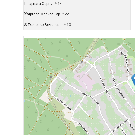
11
14
Гарнага Сергій
99
22
Аргеєв Олександр
83
10
Ткаченко Вячелсав