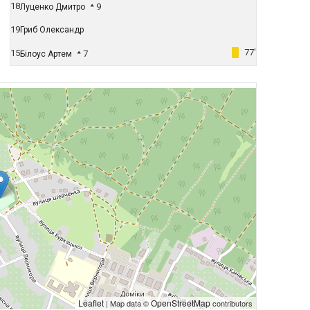
18
9
Луценко Дмитро
19
Гриб Олександр
77'
15
7
Білоус Артем
Leaflet
OpenStreetMap
| Map data ©
contributors