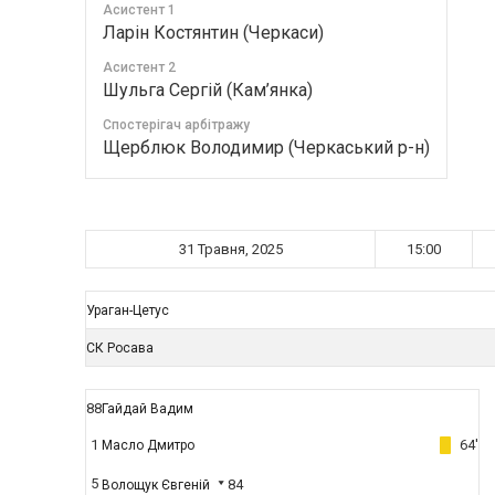
Асистент 1
Ларін Костянтин (Черкаси)
Асистент 2
Шульга Сергій (Кам’янка)
Спостерігач арбітражу
Щерблюк Володимир (Черкаський р-н)
31 Травня, 2025
15:00
Ураган-Цетус
СК Росава
88
Гайдай Вадим
1
64'
Масло Дмитро
5
84
Волощук Євгеній