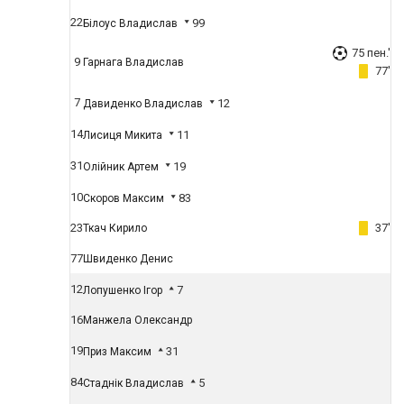
22
99
Білоус Владислав
75 пен.'
9
Гарнага Владислав
77'
7
12
Давиденко Владислав
14
11
Лисиця Микита
31
19
Олійник Артем
10
83
Скоров Максим
23
37'
Ткач Кирило
77
Швиденко Денис
12
7
Лопушенко Ігор
16
Манжела Олександр
19
31
Приз Максим
84
5
Стаднік Владислав