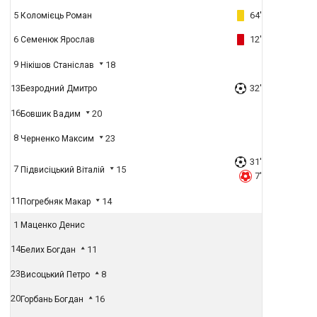
5
64'
Коломієць Роман
6
12'
Семенюк Ярослав
9
18
Нікішов Станіслав
13
32'
Безродний Дмитро
16
20
Бовшик Вадим
8
23
Черненко Максим
31'
7
15
Підвисіцький Віталій
7'
11
14
Погребняк Макар
1
Маценко Денис
14
11
Белих Богдан
23
8
Висоцький Петро
20
16
Горбань Богдан