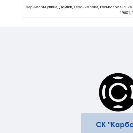
Вернигоры улица, Доміки, Геронимовка, Руськополянська 
19601, 
СК "Карбо