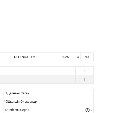
DEFENDA-Ліга
2025
4
90'
1
3
31
Дейнеко Євген
10
Шкондін Олександр
4
7'
Чеберяк Сергій