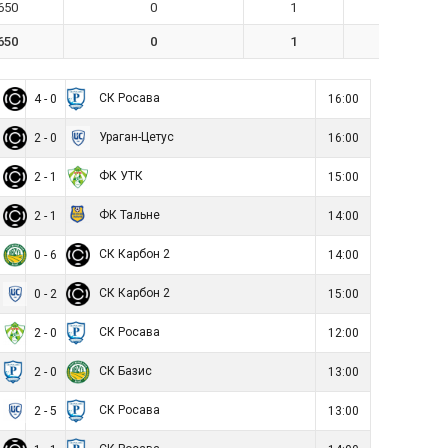
650
0
1
0
650
0
1
0
СК Росава
4 - 0
16:00
Ураган-Цетус
2 - 0
16:00
ФК УТК
2 - 1
15:00
ФК Тальне
2 - 1
14:00
СК Карбон 2
0 - 6
14:00
СК Карбон 2
0 - 2
15:00
СК Росава
2 - 0
12:00
СК Базис
2 - 0
13:00
СК Росава
2 - 5
13:00