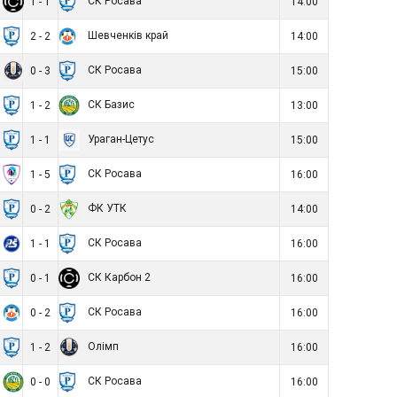
СК Росава
1 - 1
14:00
Шевченків край
2 - 2
14:00
СК Росава
0 - 3
15:00
СК Базис
1 - 2
13:00
Ураган-Цетус
1 - 1
15:00
СК Росава
1 - 5
16:00
ФК УТК
0 - 2
14:00
СК Росава
1 - 1
16:00
СК Карбон 2
0 - 1
16:00
СК Росава
0 - 2
16:00
Олімп
1 - 2
16:00
СК Росава
0 - 0
16:00