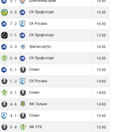
Шевченків край
3 - 1
16:00
СК Профіспорт
3 - 0
16:00
СК Росава
7 - 2
16:00
СК Профіспорт
7 - 1
12:00
Ураган-Цетус
3 - 3
16:00
СК Профіспорт
5 - 0
16:00
Олімп
5 - 1
15:00
СК Росава
1 - 2
14:00
Олімп
3 - 1
14:00
ФК Тальне
4 - 6
14:00
Олімп
4 - 1
15:00
ФК УТК
0 - 8
15:00