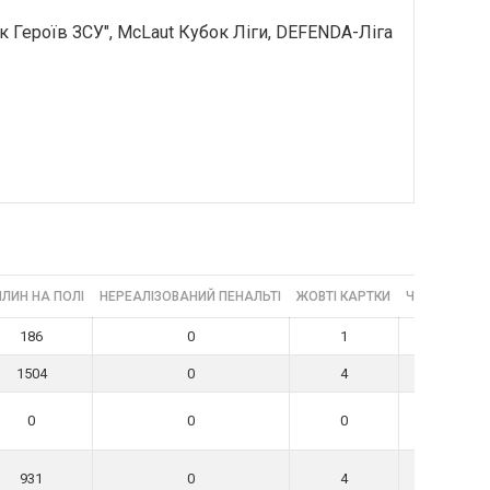
к Героїв ЗСУ", McLaut Кубок Ліги, DEFENDA-Ліга
ЛИН НА ПОЛІ
НЕРЕАЛІЗОВАНИЙ ПЕНАЛЬТІ
ЖОВТІ КАРТКИ
ЧЕРВОНІ КА
186
0
1
0
1504
0
4
0
0
0
0
0
931
0
4
0