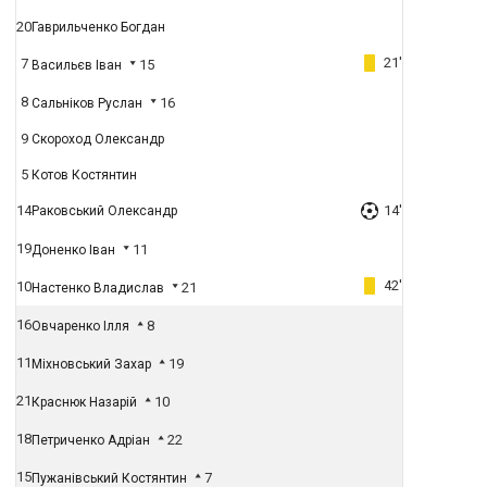
20
Гаврильченко Богдан
21'
7
15
Васильєв Іван
8
16
Сальніков Руслан
9
Скороход Олександр
5
Котов Костянтин
14
14'
Раковський Олександр
19
11
Доненко Іван
42'
10
21
Настенко Владислав
16
8
Овчаренко Ілля
11
19
Міхновський Захар
21
10
Краснюк Назарій
18
22
Петриченко Адріан
15
7
Пужанівський Костянтин