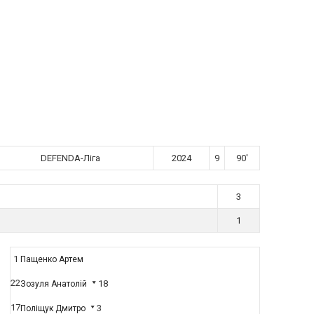
DEFENDA-Ліга
2024
9
90'
3
1
1
Пащенко Артем
22
18
Зозуля Анатолій
17
3
Поліщук Дмитро