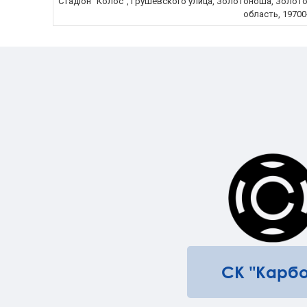
Стадіон "Колос", Грушевского улица, Золотоноша, Золото
область, 19700
СК "Карбо