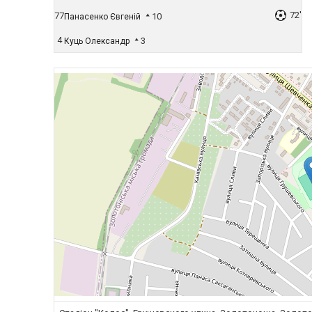
72'
77
10
Панасенко Євгеній
4
3
Куць Олександр