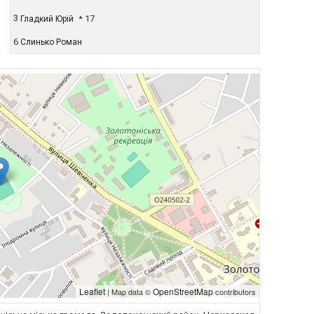
3
17
Гладкий Юрій
6
Слинько Роман
Leaflet
OpenStreetMap
| Map data ©
contributors