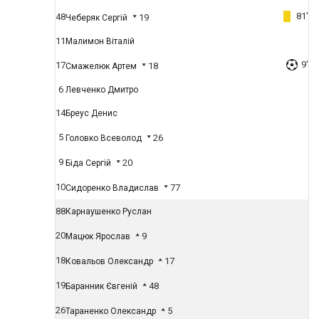
81'
48
19
Чеберяк Сергій
11
Малимон Віталій
9'
17
18
Смажелюк Артем
6
Левченко Дмитро
14
Бреус Денис
5
26
Головко Всеволод
9
20
Біда Сергій
10
77
Сидоренко Владислав
88
Карнаушенко Руслан
20
9
Мацюк Ярослав
18
17
Ковальов Олександр
19
48
Баранник Євгеній
26
5
Тараненко Олександр