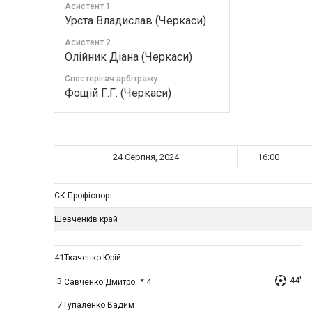
Асистент 1
Урста Владислав (Черкаси)
Асистент 2
Олійник Діана (Черкаси)
Спостерігач арбітражу
Фощій Г.Г. (Черкаси)
24 Серпня, 2024
16:00
СК Профіспорт
Шевченків край
41
Ткаченко Юрій
44'
3
4
Савченко Дмитро
7
Гупаленко Вадим