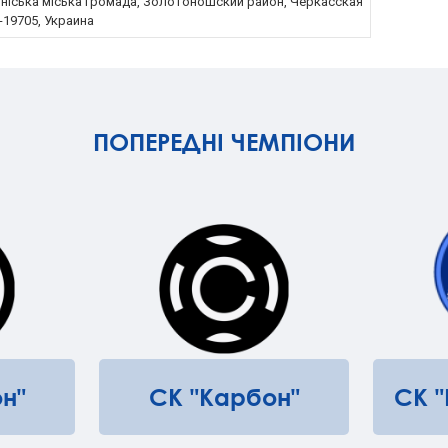
ніська міська громада, Золотоношский район, Черкасская
-19705, Украина
ПОПЕРЕДНІ ЧЕМПІОНИ
н"
СК "Карбон"
СК 