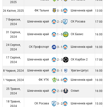
2025
ФК Тальне
Шевченків край
26 Квітня, 2025
0 - 5
13:00
7 Вересня,
Шевченків край
СК Росава
2 - 2
17:00
2024
31 Серпня,
Шевченків край
СК Базис
1 - 5
16:00
2024
24 Серпня,
СК Профіспорт
Шевченків край
3 - 1
16:00
2024
17 Серпня,
Шевченків край
СК Карбон 2
2 - 3
17:00
2024
Шевченків край
Ураган-Цетус
8 Червня, 2024
0 - 1
16:00
ФК УТК
Шевченків край
1 Червня, 2024
4 - 0
16:00
25 Травня,
Шевченків край
Олімп
2 - 0
16:00
2024
18 Травня,
СК Росава
Шевченків край
3 - 2
15:00
2024