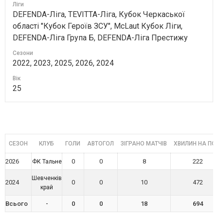
Ліги
DEFENDA-Ліга, TEVITTA-Ліга, Кубок Черкаської
області "Кубок Героїв ЗСУ", McLaut Кубок Ліги,
DEFENDA-Ліга Група Б, DEFENDA-Ліга Престижу
Сезони
2022, 2023, 2025, 2026, 2024
Вік
25
СЕЗОН
КЛУБ
ГОЛИ
АВТОГОЛ
ЗІГРАНО МАТЧІВ
ХВИЛИН НА ПОЛ
2026
0
0
8
222
ФК Тальне
Шевченків
2024
0
0
10
472
край
Всього
-
0
0
18
694