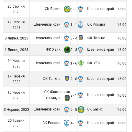
26 Серпня,
СК Базис
Шевченків край
6 - 1
16:00
2023
12 Серпня,
Шевченків край
СК Росава
1 - 1
16:00
2023
Шевченків край
ФК Тальне
8 Липня, 2023
3 - 4
16:00
ФК Халк
Шевченків край
1 Липня, 2023
0 - 3
16:00
24 Червня,
Шевченків край
ФК УТК
1 - 6
16:00
2023
17 Червня,
ФК Тальне
Шевченків край
2 - 0
16:00
2023
СК Жашківська
10 Червня,
Шевченків край
3 - 1
16:00
громада
2023
Шевченків край
СК Базис
3 Червня, 2023
0 - 5
16:00
20 Травня,
СК Росава
Шевченків край
4 - 1
15:00
2023