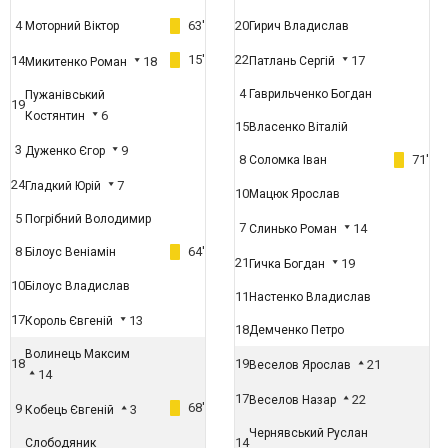
4
63'
20
Моторний Віктор
Гирич Владислав
15'
22
14
17
18
Патлань Сергій
Микитенко Роман
4
Гаврильченко Богдан
Пужанівський
19
6
Костянтин
15
Власенко Віталій
3
9
Дуженко Єгор
8
71'
Соломка Іван
24
7
Гладкий Юрій
10
Мацюк Ярослав
5
Погрібний Володимир
7
14
Слинько Роман
8
64'
Білоус Веніамін
21
19
Гичка Богдан
10
Білоус Владислав
11
Настенко Владислав
17
13
Король Євгеній
18
Демченко Петро
Волинець Максим
18
19
21
Веселов Ярослав
14
17
22
Веселов Назар
68'
9
3
Кобець Євгеній
Чернявський Руслан
14
Слободяник