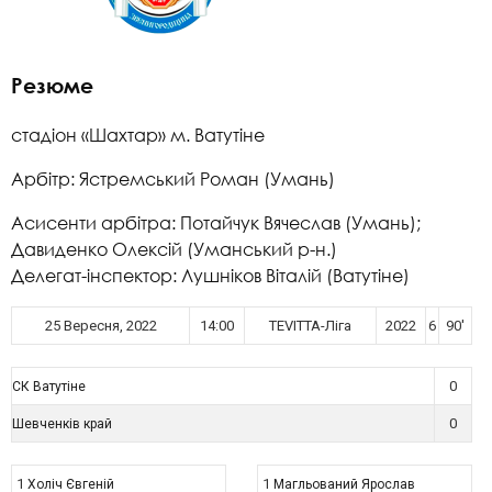
Резюме
стадіон «Шахтар» м. Ватутіне
Арбітр: Ястремський Роман (Умань)
Асисенти арбітра: Потайчук Вячеслав (Умань);
Давиденко Олексій (Уманський р-н.)
Делегат-інспектор: Лушніков Віталій (Ватутіне)
25 Вересня, 2022
14:00
TEVITTA-Ліга
2022
6
90'
0
СК Ватутіне
0
Шевченків край
1
1
Холіч Євгеній
Магльований Ярослав