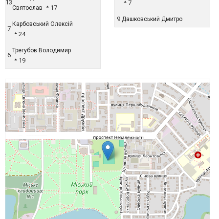
13
7
17
Святослав
9
Дашковський Дмитро
Карбовський Олексій
7
24
Трегубов Володимир
6
19