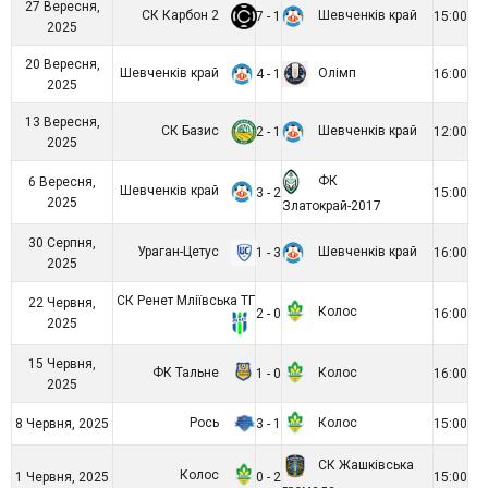
27 Вересня,
СК Карбон 2
Шевченків край
7 - 1
15:00
2025
20 Вересня,
Шевченків край
Олімп
4 - 1
16:00
2025
13 Вересня,
СК Базис
Шевченків край
2 - 1
12:00
2025
ФК
6 Вересня,
Шевченків край
3 - 2
15:00
2025
Златокрай-2017
30 Серпня,
Ураган-Цетус
Шевченків край
1 - 3
16:00
2025
СК Ренет Мліївська ТГ
22 Червня,
Колос
2 - 0
16:00
2025
15 Червня,
ФК Тальне
Колос
1 - 0
16:00
2025
Рось
Колос
8 Червня, 2025
3 - 1
15:00
СК Жашківська
Колос
1 Червня, 2025
0 - 2
15:00