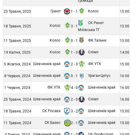
громада
Граніт
Колос
25 Травня, 2025
1 - 1
15:00
СК Ренет
Колос
18 Травня, 2025
3 - 1
15:00
Мліївська ТГ
Колос
ФК Тальне
11 Травня, 2025
0 - 1
15:00
Колос
Олімп
19 Квітня, 2025
1 - 3
14:00
Шевченків край
ФК УТК
5 Жовтня, 2024
2 - 3
15:00
Шевченків край
Ураган-Цетус
8 Червня, 2024
0 - 1
16:00
ФК УТК
Шевченків край
1 Червня, 2024
4 - 0
16:00
Шевченків край
Олімп
25 Травня, 2024
2 - 0
16:00
СК Росава
Шевченків край
18 Травня, 2024
3 - 2
15:00
СК Базис
Шевченків край
11 Травня, 2024
2 - 1
15:00
Шевченків край
СК Профіспорт
4 Травня, 2024
1 - 7
15:00