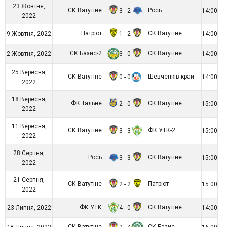
23 Жовтня,
СК Ватутіне
Рось
3 - 2
14:00
2022
Патріот
СК Ватутіне
9 Жовтня, 2022
1 - 2
14:00
СК Базис-2
СК Ватутіне
2 Жовтня, 2022
3 - 0
14:00
25 Вересня,
СК Ватутіне
Шевченків край
0 - 0
14:00
2022
18 Вересня,
ФК Тальне
СК Ватутіне
2 - 0
15:00
2022
11 Вересня,
СК Ватутіне
ФК УТК-2
3 - 3
15:00
2022
28 Серпня,
Рось
СК Ватутіне
3 - 3
15:00
2022
21 Серпня,
СК Ватутіне
Патріот
2 - 2
15:00
2022
ФК УТК
СК Ватутіне
23 Липня, 2022
4 - 0
14:00
СК Ватутіне
СК Базис