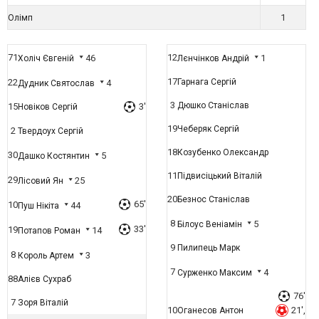
1
Олімп
71
12
46
1
Холіч Євгеній
Лєнчінков Андрій
17
22
Гарнага Сергій
4
Дудник Святослав
3
Дюшко Станіслав
15
3'
Новіков Сергій
19
Чеберяк Сергій
2
Твердоух Сергій
18
Козубенко Олександр
30
5
Дашко Костянтин
11
Підвисіцький Віталій
29
25
Лісовий Ян
20
Безнос Станіслав
65'
10
44
Пуш Нікіта
8
5
Білоус Веніамін
33'
19
14
Потапов Роман
9
Пилипець Марк
8
3
Король Артем
7
4
Сурженко Максим
88
Алієв Сухраб
76'
7
Зоря Віталій
10
21',
Оганесов Антон