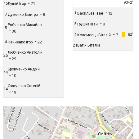
90+2'
46
71
Лущій Ігор
1
12
Васильєв Іван
3
8
Думенко Дмитро
5
8
Грушка Іван
Рябченко Михайло
5
30
82'
4
7
Коломоєць Віталій
4
22
Панченко Ігор
21
Вагін Віталій
Любченко Анатолій
25
29
Бровченко Андрій
44
10
Єжаченко Євгеній
14
19