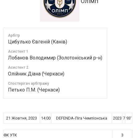
Олімп
Арбітр
Цибулько Євгеній (Канів)
Асистент 1
Лобанов Володимир (Золотоніський р-н)
Асистент 2
Олійник Діана (Черкаси)
Спостерігач арбітражу
Петько П.М. (Черкаси)
21 Жовтня, 2023
14:00
DEFENDA-Ліга Чемпіонська
2023
7
93'
3
ФК УТК